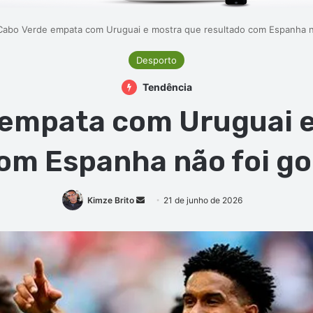
Cabo Verde empata com Uruguai e mostra que resultado com Espanha nã
Desporto
Tendência
empata com Uruguai 
om Espanha não foi go
Mande
Kimze Brito
21 de junho de 2026
um
e-
mail