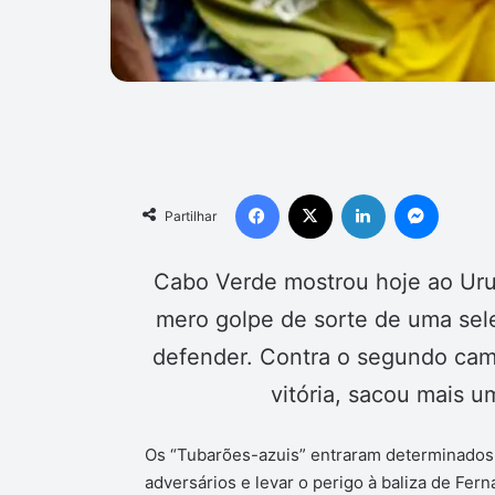
Facebook
X
Linkedin
Messen
Partilhar
Cabo Verde mostrou hoje ao Ur
mero golpe de sorte de uma sel
defender. Contra o segundo camp
vitória, sacou mais u
Os “Tubarões-azuis” entraram determinados n
adversários e levar o perigo à baliza de Fe