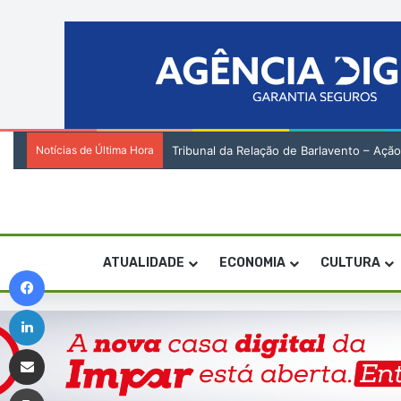
Notícias de Última Hora
A naturalidade, o mérito e a responsabili
ATUALIDADE
ECONOMIA
CULTURA
Facebook
Linkedin
Compartilhar via e-mail
Imprimir