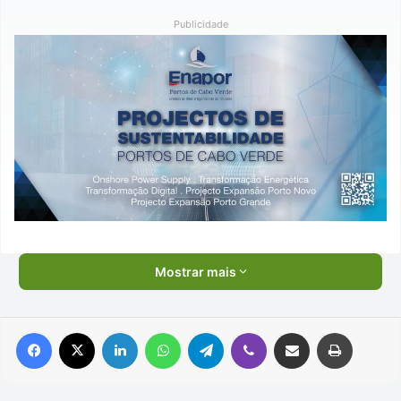
Publicidade
Mostrar mais
Facebook
X
Linkedin
WhatsApp
Telegram
Viber
Compartilhar via e-mail
Imprimir