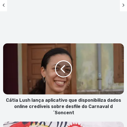
Cátia
Lush
lança
aplicativo
que
disponibiliza
dados
online
credíveis
sobre
Cátia Lush lança aplicativo que disponibiliza dados
desfile
online credíveis sobre desfile do Carnaval d
do
´Soncent
Carnaval
d
Cely