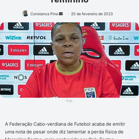
Mande
Constanca Pina
20 de fevereiro de 2023
um
e-
mail
Pub.
A Federação Cabo-verdiana de Futebol acaba de emitir
uma nota de pesar onde diz lamentar a perda física de