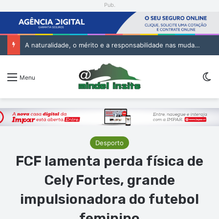
Pub.
A naturalidade, o mérito e a responsabilidade nas mudanças na Administração Pública
Sw
Menu
Desporto
FCF lamenta perda física de
Cely Fortes, grande
impulsionadora do futebol
feminino