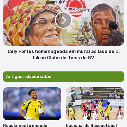
´Soncent
Fortes
homenageada
em
mural
ao
lado
de
D.
Lili
Cely Fortes homenageada em mural ao lado de D.
no
Lili no Clube de Ténis de SV
Clube
de
Ténis
Artigos relacionados
de
SV
Regulamento impede
Nacional de Basquetebol