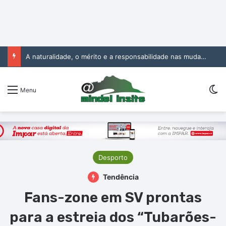
A naturalidade, o mérito e a responsabilidade nas mudanças na Administração Pública
Sw
Menu
Desporto
Tendência
Fans-zone em SV prontas
para a estreia dos “Tubarões-