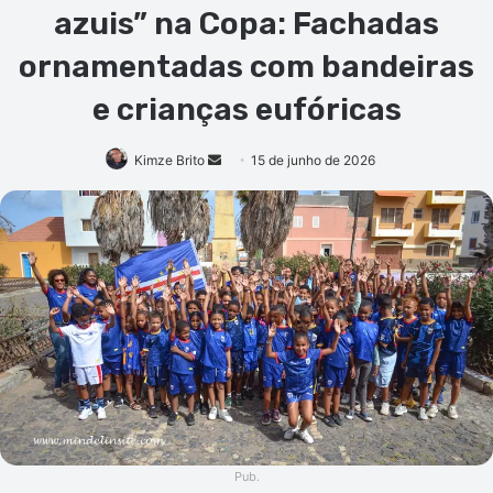
azuis” na Copa: Fachadas
ornamentadas com bandeiras
e crianças eufóricas
Mande
Kimze Brito
15 de junho de 2026
um
e-
mail
Pub.