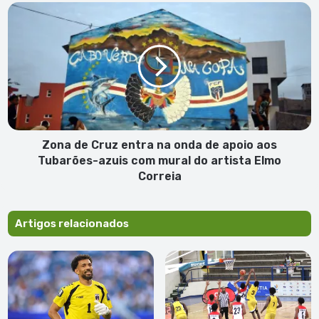
Soares
Zona
(1.
de
pub)
Cruz
entra
na
onda
de
apoio
aos
Tubarões-
Zona de Cruz entra na onda de apoio aos
azuis
Tubarões-azuis com mural do artista Elmo
com
Correia
mural
do
artista
Artigos relacionados
Elmo
Correia