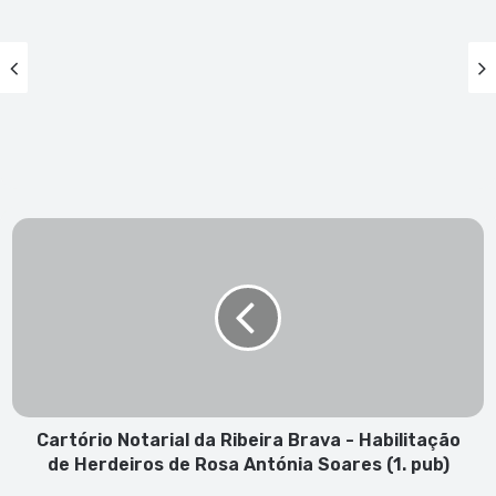
Cartório
Notarial
da
Ribeira
Brava
-
Habilitação
de
Herdeiros
de
Cartório Notarial da Ribeira Brava - Habilitação
Rosa
de Herdeiros de Rosa Antónia Soares (1. pub)
Antónia