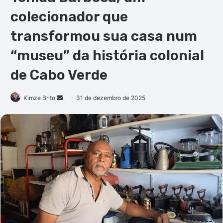
colecionador que
transformou sua casa num
“museu” da história colonial
de Cabo Verde
Mande
Kimze Brito
31 de dezembro de 2025
um
e-
mail