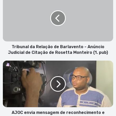
da
Relação
de
Barlavento
-
Anúncio
Judicial
de
Citação
Tribunal da Relação de Barlavento - Anúncio
de
Judicial de Citação de Rosetta Monteiro (1. pub)
Rosetta
Monteiro
AJOC
(1.
envia
pub)
mensagem
de
reconhecimento
e
solidariedade
aos
profissionais
de
AJOC envia mensagem de reconhecimento e