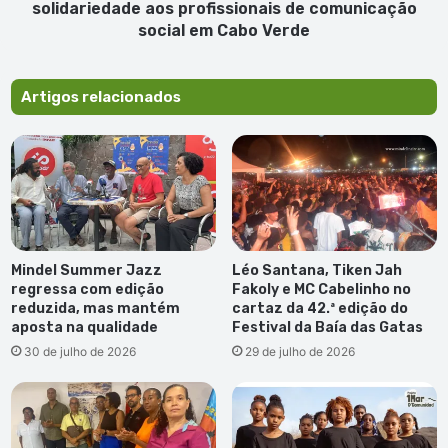
comunicação
solidariedade aos profissionais de comunicação
social em
social em Cabo Verde
Cabo
Verde
Artigos relacionados
Mindel Summer Jazz
Léo Santana, Tiken Jah
regressa com edição
Fakoly e MC Cabelinho no
reduzida, mas mantém
cartaz da 42.ª edição do
aposta na qualidade
Festival da Baía das Gatas
30 de julho de 2026
29 de julho de 2026