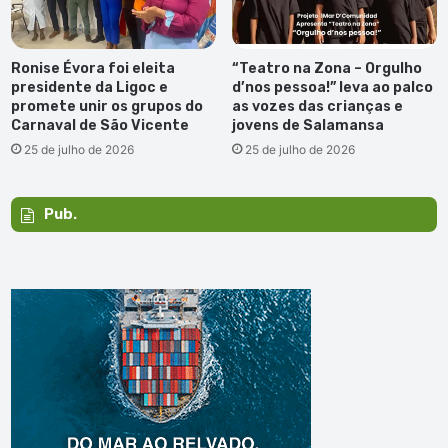
Ronise Évora foi eleita
“Teatro na Zona – Orgulho
presidente da Ligoc e
d’nos pessoa!” leva ao palco
promete unir os grupos do
as vozes das crianças e
Carnaval de São Vicente
jovens de Salamansa
25 de julho de 2026
25 de julho de 2026
Pub.