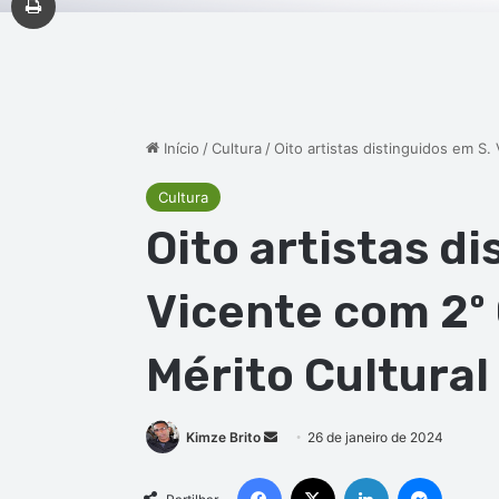
Início
/
Cultura
/
Oito artistas distinguidos em S
Cultura
Oito artistas di
Vicente com 2º
Mérito Cultural
Mande
Kimze Brito
26 de janeiro de 2024
um
Facebook
X
Linkedin
Messen
e-