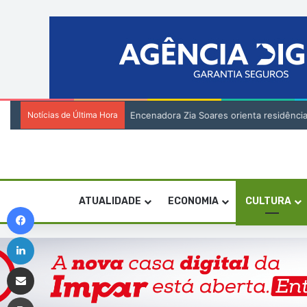
Notícias de Última Hora
Encenadora Zia Soares orienta residênci
ATUALIDADE
ECONOMIA
CULTURA
Facebook
Linkedin
Compartilhar via e-mail
Imprimir