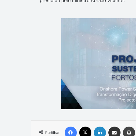
presidido pelo ministro Abraão Vicente.
Facebook
X
Linkedin
Compartilhar via e-mail
Partilhar