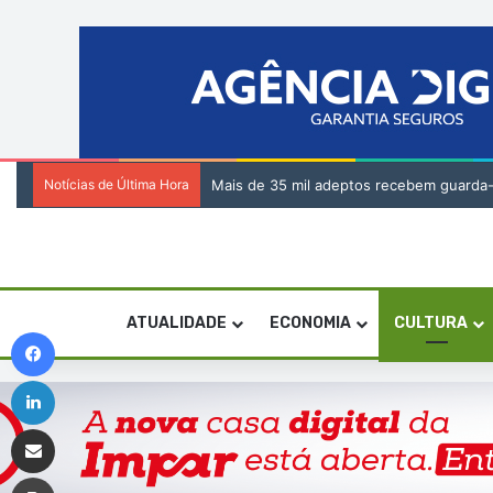
Notícias de Última Hora
Tribunal da Relação de Barlavento – Açã
ATUALIDADE
ECONOMIA
CULTURA
Facebook
Linkedin
Compartilhar via e-mail
Imprimir