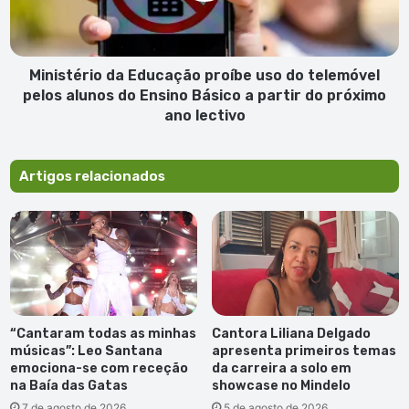
euros
telemóvel
pelos
alunos
do
Ministério da Educação proíbe uso do telemóvel
Ensino
pelos alunos do Ensino Básico a partir do próximo
Básico
ano lectivo
a
partir
do
Artigos relacionados
próximo
ano
lectivo
“Cantaram todas as minhas
Cantora Liliana Delgado
músicas”: Leo Santana
apresenta primeiros temas
emociona-se com receção
da carreira a solo em
na Baía das Gatas
showcase no Mindelo
7 de agosto de 2026
5 de agosto de 2026