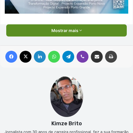
Mostrar mais
Facebook
X
Linkedin
WhatsApp
Telegram
Viber
Compartilhar via e-mail
Imprimir
Kimze Brito
Jornalista com 30 anos de carreira profissional, fez a sua formação