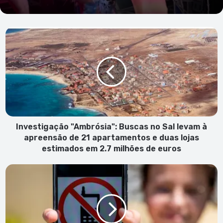
Investigação
"Ambrósia":
Buscas
no
Sal
levam
à
apreensão
de
21
Investigação "Ambrósia": Buscas no Sal levam à
apartamentos
apreensão de 21 apartamentos e duas lojas
e
estimados em 2.7 milhões de euros
duas
lojas
Ministério
estimados
da
em
Educação
2.7
proíbe
milhões
uso
de
do