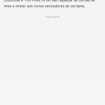
Lusófona) e Tito Pires (UTA) vão repassar as coroas de
miss e mister aos novos vencedores do certame.
Publicidade