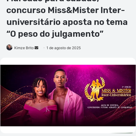
concurso Miss&Mister Inter-
universitário aposta no tema
“O peso do julgamento”
Mande
Kimze Brito
1 de agosto de 2025
um
e-
mail