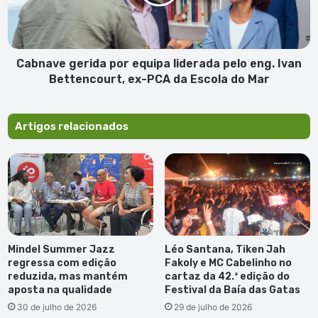
pelo
eng.
Ivan
Bettencourt,
ex-
Cabnave gerida por equipa liderada pelo eng. Ivan
PCA
Bettencourt, ex-PCA da Escola do Mar
da
Escola
do
Artigos relacionados
Mar
Mindel Summer Jazz
Léo Santana, Tiken Jah
regressa com edição
Fakoly e MC Cabelinho no
reduzida, mas mantém
cartaz da 42.ª edição do
aposta na qualidade
Festival da Baía das Gatas
30 de julho de 2026
29 de julho de 2026