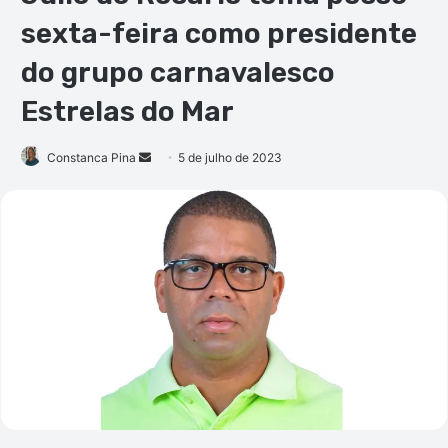
sexta-feira como presidente
do grupo carnavalesco
Estrelas do Mar
Mande
Constanca Pina
5 de julho de 2023
um
e-
mail