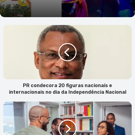
PR
condecora
20
figuras
nacionais
e
internacionais
no
dia
da
PR condecora 20 figuras nacionais e
Independência
internacionais no dia da Independência Nacional
Nacional
Cabnave
gerida
por
equipa
liderada