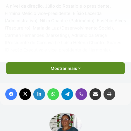
A nível da direção, Júlio do Rosário é o presidente,
Firmina Melício vice-presidente, Elísio Lacerda
(Administrativo), Nilza Chantre (Património), Eusébio Alves
(Tesoureiro), Maria da Luz (Desenvolvimento Social),
Carmen Fernandes (Marketing), Adriano da Graça
(Presidente do Carnaval) e Luísa Helena Chantre Soares
(Direção Executiva e vice-presidente da Harmonia).
Mostrar mais
Facebook
X
Linkedin
WhatsApp
Telegram
Viber
Compartilhar via e-mail
Imprimir