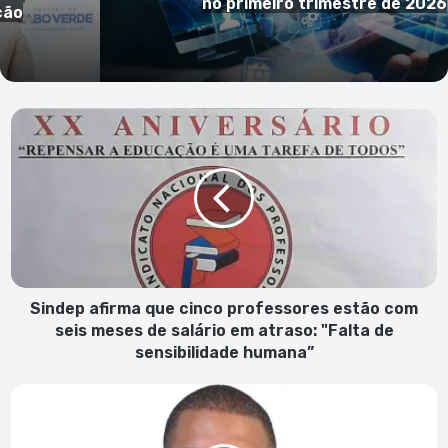
rigor das estatísticas oficiais
Sindep afirma
que
cinco
professores
estão
com
seis
meses
de
salário
Sindep afirma que cinco professores estão com
em
seis meses de salário em atraso: "Falta de
atraso:
sensibilidade humana”
"Falta
de
Júlio
sensibilidade
do
humana”
Rosário