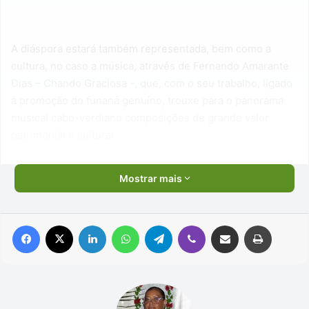
A diáspora estará também representada, bem como a
cultura, no caso a música, através de Fernando Amarante
Dias – Chando Graciosa -, que, com o seu trabalho, ligado
à promoção do funaná genuíno, trouxe para o panorama
musical cabo-verdiano composições de grande valor
patrimonial e cultural.
Mostrar mais
Facebook
X
Linkedin
WhatsApp
Telegram
Viber
Compartilhar via e-mail
Imprimir