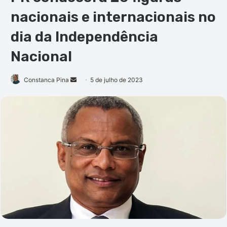
nacionais e internacionais no
dia da Independência
Nacional
Mande
Constanca Pina
5 de julho de 2023
um
e-
mail