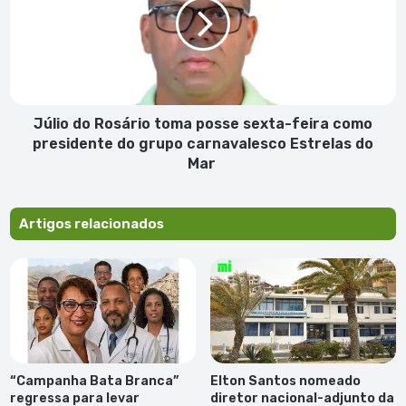
toma
posse
sexta-
feira
como
presidente
do
Júlio do Rosário toma posse sexta-feira como
grupo
presidente do grupo carnavalesco Estrelas do
carnavalesco
Mar
Estrelas
do
Mar
Artigos relacionados
“Campanha Bata Branca”
Elton Santos nomeado
regressa para levar
diretor nacional-adjunto da