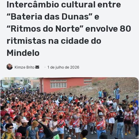
Intercâmbio cultural entre
“Bateria das Dunas” e
“Ritmos do Norte” envolve 80
ritmistas na cidade do
Mindelo
Mande
Kimze Brito
1 de julho de 2026
um
e-
mail