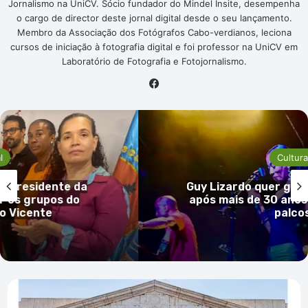
Jornalismo na UniCV. Sócio fundador do Mindel Insite, desempenha
o cargo de director deste jornal digital desde o seu lançamento.
Membro da Associação dos Fotógrafos Cabo-verdianos, leciona
cursos de iniciação à fotografia digital e foi professor na UniCV em
Laboratório de Fotografia e Fotojornalismo.
Facebook
l
Cultura
ta presidente da
Guy Lizardo quer grav
r os grupos do
após mais de 30 anos
o Vicente
palco
Centro
Cultural