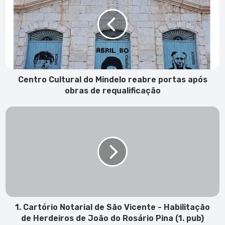
do
Mindelo
reabre
portas
após
obras
de
requalificação
Centro Cultural do Mindelo reabre portas após
obras de requalificação
1.
Cartório
Notarial
de
São
Vicente
-
Habilitação
de
Herdeiros
1. Cartório Notarial de São Vicente - Habilitação
de
de Herdeiros de João do Rosário Pina (1. pub)