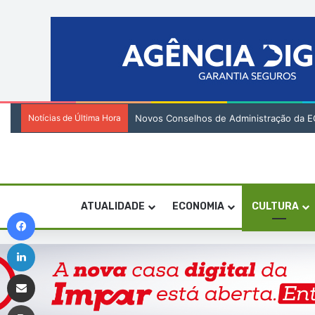
Notícias de Última Hora
Novos Conselhos de Administração da ECV e
ATUALIDADE
ECONOMIA
CULTURA
Facebook
Linkedin
Compartilhar via e-mail
Imprimir