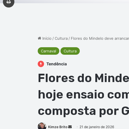
Início
/
Cultura
/
Flores do Mindelo deve arranca
Carnaval
Cultura
Tendência
Flores do Minde
hoje ensaio co
composta por G
Mande
Kimze Brito
21 de janeiro de 2026