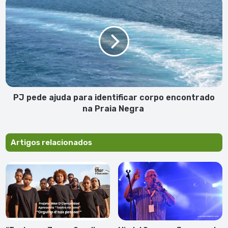
Mindelo:
pede
A.
ajuda
Vicente
para
garante
identificar
que
corpo
não
encontrado
briga
na
com
Praia
Oceanário
Negra
PJ pede ajuda para identificar corpo encontrado
na Praia Negra
Artigos relacionados