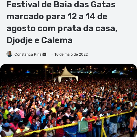
Festival de Baia das Gatas
marcado para 12 a 14 de
agosto com prata da casa,
Djodje e Calema
Mande
Constanca Pina
16 de maio de 2022
um
e-
mail