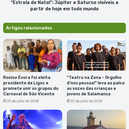
de
“Estrela de Natal”: Júpiter e Saturno visíveis a
hoje
partir de hoje em todo mundo
em
todo
mundo
Artigos relacionados
Ronise Évora foi eleita
“Teatro na Zona – Orgulho
presidente da Ligoc e
d’nos pessoa!” leva ao palco
promete unir os grupos do
as vozes das crianças e
Carnaval de São Vicente
jovens de Salamansa
25 de julho de 2026
25 de julho de 2026