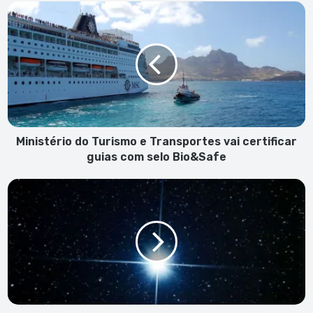
Ministério
do
Turismo
e
Transportes
vai
certificar
guias
com
selo
Ministério do Turismo e Transportes vai certificar
Bio&Safe
guias com selo Bio&Safe
“Estrela
de
Natal”:
Júpiter
e
Saturno
visíveis
a
partir