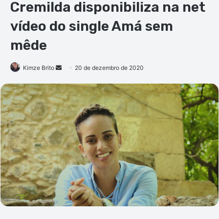
Cremilda disponibiliza na net
vídeo do single Amá sem
mêde
Mande
Kimze Brito
20 de dezembro de 2020
um
e-
mail