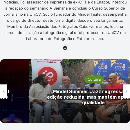
Notícias. Foi assessor de imprensa da ex-CTT e da Enapor, integrou
a redação do semanário A Semana e concluiu o Curso Superior de
Jornalismo na UniCV. Sócio fundador do Mindel Insite, desempenha
o cargo de director deste jornal digital desde o seu lançamento.
Membro da Associação dos Fotógrafos Cabo-verdianos, leciona
cursos de iniciação à fotografia digital e foi professor na UniCV em
Laboratório de Fotografia e Fotojornalismo.
Facebook
Cultura
om
Léo Santana, Tiken Jah Fakoly e
ta na
Cabelinho no cartaz da 42.ª ediçã
Festival da Baía das Gatas