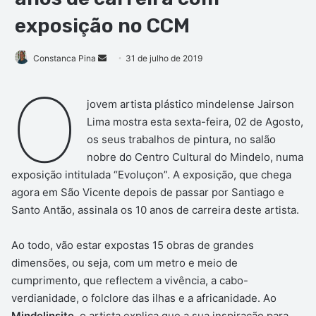
exposição no CCM
Mande
Constanca Pina
31 de julho de 2019
um
O
e-
jovem artista plástico mindelense Jairson
mail
Lima mostra esta sexta-feira, 02 de Agosto,
os seus trabalhos de pintura, no salão
nobre do Centro Cultural do Mindelo, numa
exposição intitulada “Evoluçon”. A exposição, que chega
agora em São Vicente depois de passar por Santiago e
Santo Antão, assinala os 10 anos de carreira deste artista.
Ao todo, vão estar expostas 15 obras de grandes
dimensões, ou seja, com um metro e meio de
cumprimento, que reflectem a vivência, a cabo-
verdianidade, o folclore das ilhas e a africanidade. Ao
Mindelinsite,
o artista explica que a sua inspiração para