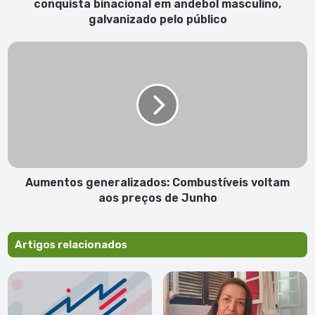
masculino,
conquista binacional em andebol masculino,
galvanizado
galvanizado pelo público
pelo
público
Aumentos
generalizados:
Combustíveis
voltam
aos
preços
de
Junho
Aumentos generalizados: Combustíveis voltam
aos preços de Junho
Artigos relacionados