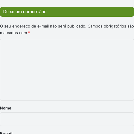
Deixe um comentário
O seu endereço de e-mail não será publicado.
Campos obrigatórios são
marcados com
*
C
o
m
e
n
t
á
r
Nome
i
o
*
E-mail