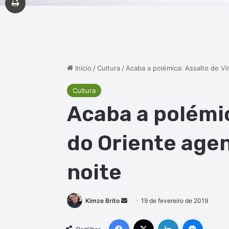
Início
/
Cultura
/
Acaba a polémica: Assalto de V
Cultura
Acaba a polémic
do Oriente age
noite
Mande
Kimze Brito
19 de fevereiro de 2019
um
Facebook
X
Linkedin
Messen
e-