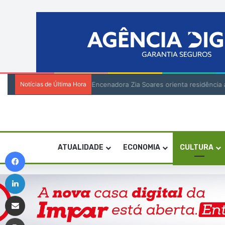
Notícias de Última Hora
Encenadora Zia Soares orienta residênci
ATUALIDADE
ECONOMIA
CULTURA
Facebook
Linkedin
Compartilhar via e-mail
Imprimir