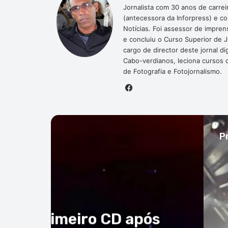
Jornalista com 30 anos de carrei
(antecessora da Inforpress) e c
Notícias. Foi assessor de impre
e concluiu o Curso Superior de 
cargo de director deste jornal 
Cabo-verdianos, leciona cursos de
de Fotografia e Fotojornalismo.
Facebook
P
tura
to de 2026
minhas músicas”: Leo