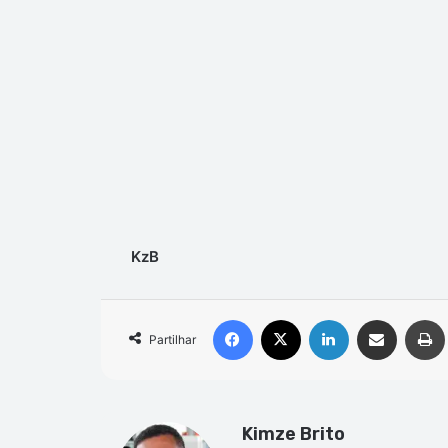
KzB
Facebook
X
Linkedin
Compartilhar via e-mail
Partilhar
Kimze Brito