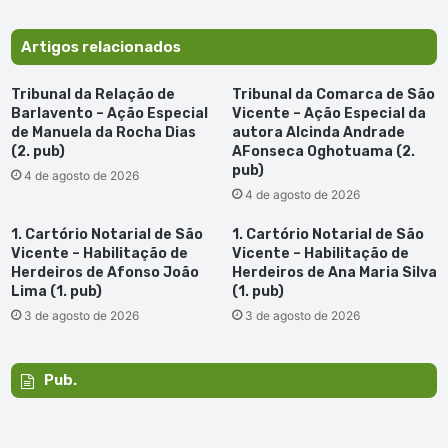
militar
Artigos relacionados
Tribunal da Relação de
Tribunal da Comarca de São
Barlavento – Ação Especial
Vicente – Ação Especial da
de Manuela da Rocha Dias
autora Alcinda Andrade
(2. pub)
AFonseca Oghotuama (2.
pub)
4 de agosto de 2026
4 de agosto de 2026
1. Cartório Notarial de São
1. Cartório Notarial de São
Vicente – Habilitação de
Vicente – Habilitação de
Herdeiros de Afonso João
Herdeiros de Ana Maria Silva
Lima (1. pub)
(1. pub)
3 de agosto de 2026
3 de agosto de 2026
Pub.