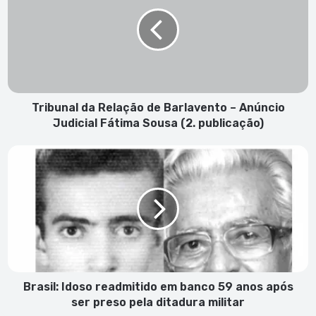
Relação
de
Barlavento
–
Anúncio
Judicial
Fátima
Sousa
Tribunal da Relação de Barlavento – Anúncio
(2.
Judicial Fátima Sousa (2. publicação)
publicação)
Brasil:
Idoso
readmitido
em
banco
59
anos
após
ser
preso
Brasil: Idoso readmitido em banco 59 anos após
pela
ser preso pela ditadura militar
ditadura