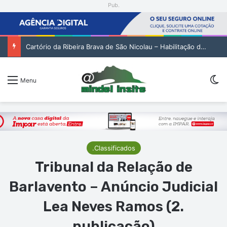
Pub.
Cartório da Ribeira Brava de São Nicolau – Habilitação de Herdeiros de Maria José de Monte Firmino (1. pub)
Sw
Menu
.Classificados
Tribunal da Relação de
Barlavento – Anúncio Judicial
Lea Neves Ramos (2.
publicação)