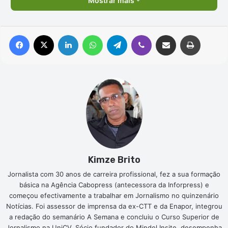
Mostrar mais
Facebook
X
Linkedin
WhatsApp
Telegram
Viber
Compartilhar via e-mail
Imprimir
Kimze Brito
Jornalista com 30 anos de carreira profissional, fez a sua formação
básica na Agência Cabopress (antecessora da Inforpress) e
começou efectivamente a trabalhar em Jornalismo no quinzenário
Notícias. Foi assessor de imprensa da ex-CTT e da Enapor, integrou
a redação do semanário A Semana e concluiu o Curso Superior de
Jornalismo na UniCV. Sócio fundador do Mindel Insite, desempenha