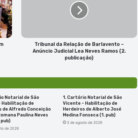
de
Barlavento
–
Anúncio
Judicial
Lea
Neves
em
Tribunal da Relação de Barlavento –
Ramos
Anúncio Judicial Lea Neves Ramos (2.
(2.
publicação)
publicação)
io Notarial de São
1. Cartório Notarial de São
 Habilitação de
Vicente – Habilitação de
s de Alfredo Conceição
Herdeiros de Alberto José
Romana Paulina Neves
Medina Fonseca (1. pub)
 pub)
3 de agosto de 2026
sto de 2026