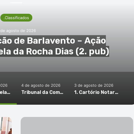
.Classificados
 de agosto de 2026
ção de Barlavento – Ação
la da Rocha Dias (2. pub)
2026
4 de agosto de 2026
3 de agosto de 2026
Tribunal da Relação de Barlavento – Ação Especial de Manuela da Rocha Dias (2. pub)
Tribunal da Comarca de São Vicente – Ação Especial da autora Alcinda Andrade AFonseca Oghotuama (2. pub)
1. Cartório Notarial de São Vicente – Habilitação de Herdeiros de Afonso João Lima (1. pub)
Tribunal
da
Relação