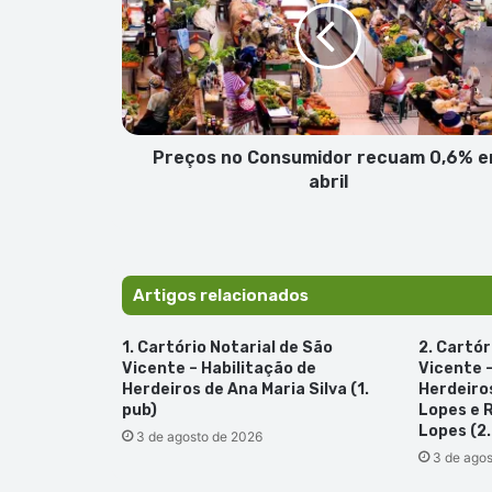
recuam
0,6%
em
abril
Preços no Consumidor recuam 0,6% 
abril
Artigos relacionados
1. Cartório Notarial de São
2. Cartór
Vicente – Habilitação de
Vicente –
Herdeiros de Ana Maria Silva (1.
Herdeiro
pub)
Lopes e 
Lopes (2.
3 de agosto de 2026
3 de ago