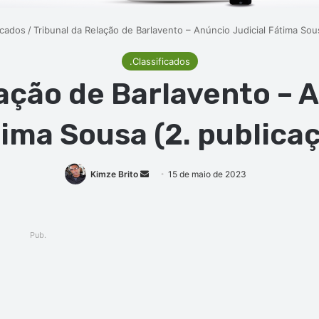
icados
/
Tribunal da Relação de Barlavento – Anúncio Judicial Fátima Sou
.Classificados
ação de Barlavento – 
ima Sousa (2. publica
Mande
Kimze Brito
15 de maio de 2023
um
e-
mail
Pub.
ger