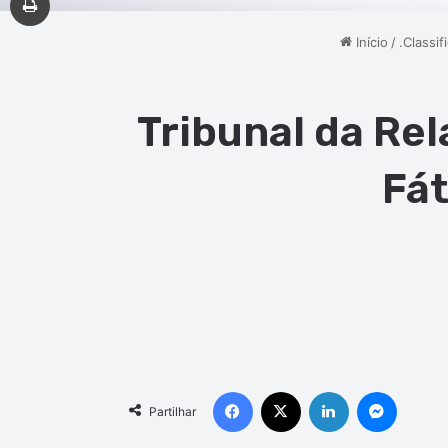
Início
/
.Classif
Tribunal da Rel
Fát
Facebook
X
Linkedin
Messen
Partilhar