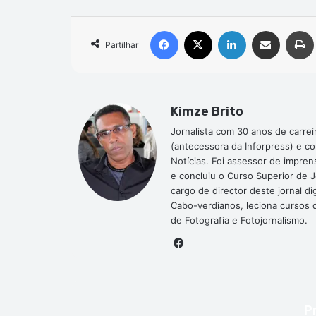
Facebook
X
Linkedin
Compartilhar via e-mail
Partilhar
Kimze Brito
Jornalista com 30 anos de carrei
(antecessora da Inforpress) e c
Notícias. Foi assessor de impre
e concluiu o Curso Superior de 
cargo de director deste jornal 
Cabo-verdianos, leciona cursos de
de Fotografia e Fotojornalismo.
Facebook
P