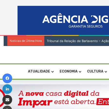
Notícias de Última Hora
A naturalidade, o mérito e a responsabil
ATUALIDADE
ECONOMIA
CULTURA
Facebook
Linkedin
Compartilhar via e-mail
Imprimir