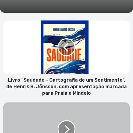
Livro
"Saudade
-
Cartografia
de
um
Sentimento",
de
Henrik
B.
Livro "Saudade - Cartografia de um Sentimento",
Jönsson,
de Henrik B. Jönsson, com apresentação marcada
com
para Praia e Mindelo
apresentação
marcada
1.
para
Cartório
Praia
Notarial
e
de
Mindelo
São