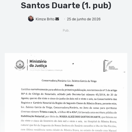
Santos Duarte (1. pub)
Mande
Kimze Brito
25 de junho de 2026
um
Pub.
e-
mail