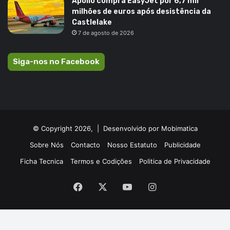
Apollo compra EasyJet por 6,7 mil
milhões de euros após desistência da
Castlelake
7 de agosto de 2026
Siga-nos no Facebook
© Copyright 2026, |
Desenvolvido por Mobimatica
Sobre Nós
Contacto
Nosso Estatuto
Publicidade
Ficha Tecnica
Termos e Codições
Politica de Privacidade
Facebook
X
YouTube
Instagram