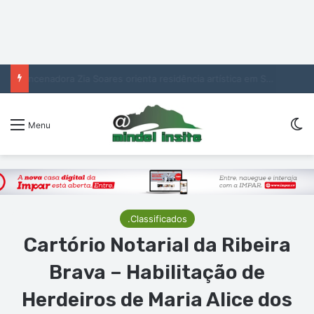
Encenadora Zia Soares orienta residência artística em São Vicente
Sw
Menu
.Classificados
Cartório Notarial da Ribeira
Brava – Habilitação de
Herdeiros de Maria Alice dos