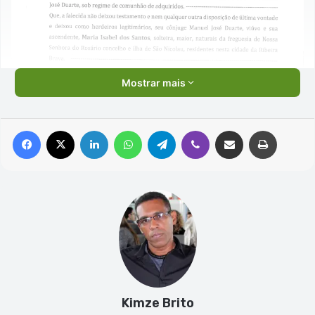
Mostrar mais
Facebook
X
Linkedin
WhatsApp
Telegram
Viber
Compartilhar via e-mail
Imprimir
Kimze Brito