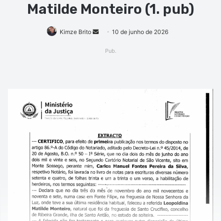
Matilde Monteiro (1. pub)
Mande
Kimze Brito
10 de junho de 2026
um
Pub.
e-
mail