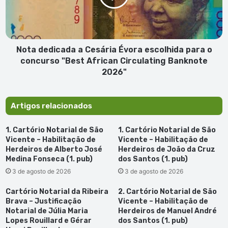
escolhida
para
o
concurso
"Best
Nota dedicada a Cesária Évora escolhida para o
African
concurso "Best African Circulating Banknote
Circulating
2026"
Banknote
2026"
Artigos relacionados
1. Cartório Notarial de São
1. Cartório Notarial de São
Vicente – Habilitação de
Vicente – Habilitação de
Herdeiros de Alberto José
Herdeiros de João da Cruz
Medina Fonseca (1. pub)
dos Santos (1. pub)
3 de agosto de 2026
3 de agosto de 2026
Cartório Notarial da Ribeira
2. Cartório Notarial de São
Brava – Justificação
Vicente – Habilitação de
Notarial de Júlia Maria
Herdeiros de Manuel André
Lopes Rouillard e Gérar
dos Santos (1. pub)