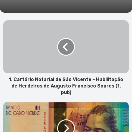
1.
Cartório
Notarial
de
São
Vicente
-
Habilitação
de
Herdeiros
1. Cartório Notarial de São Vicente - Habilitação
de
de Herdeiros de Augusto Francisco Soares (1.
Augusto
pub)
Francisco
Soares
Nota
(1.
dedicada
pub)
a
Cesária
Évora