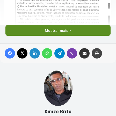
Mostrar mais
Facebook
X
Linkedin
WhatsApp
Telegram
Viber
Compartilhar via e-mail
Imprimir
Kimze Brito