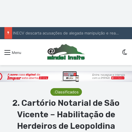
INECV descarta acusações de alegada manipulção e reafirma independência e rigor das estatísticas oficiais
Sw
Menu
.Classificados
2. Cartório Notarial de São
Vicente – Habilitação de
Herdeiros de Leopoldina