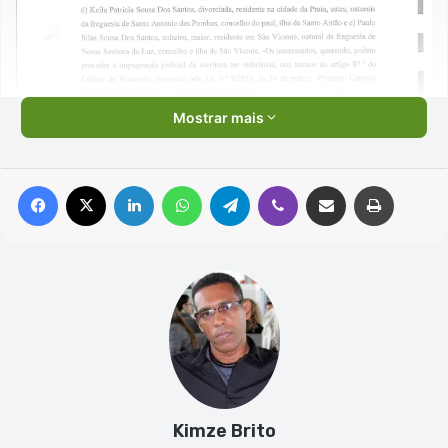
Mostrar mais
Facebook
X
Linkedin
WhatsApp
Telegram
Viber
Compartilhar via e-mail
Imprimir
Kimze Brito