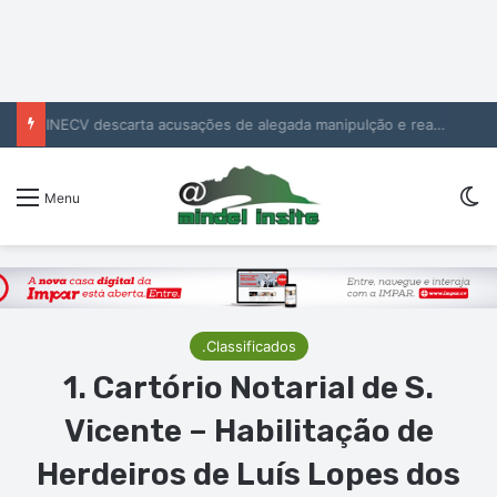
INECV descarta acusações de alegada manipulção e reafirma independência e rigor das estatísticas oficiais
Sw
Menu
.Classificados
1. Cartório Notarial de S.
Vicente – Habilitação de
Herdeiros de Luís Lopes dos