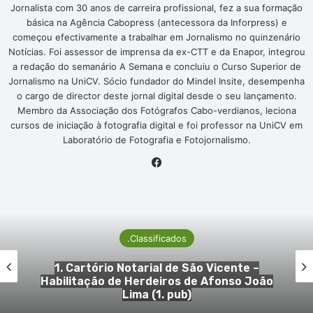
Jornalista com 30 anos de carreira profissional, fez a sua formação
básica na Agência Cabopress (antecessora da Inforpress) e
começou efectivamente a trabalhar em Jornalismo no quinzenário
Notícias. Foi assessor de imprensa da ex-CTT e da Enapor, integrou
a redação do semanário A Semana e concluiu o Curso Superior de
Jornalismo na UniCV. Sócio fundador do Mindel Insite, desempenha
o cargo de director deste jornal digital desde o seu lançamento.
Membro da Associação dos Fotógrafos Cabo-verdianos, leciona
cursos de iniciação à fotografia digital e foi professor na UniCV em
Laboratório de Fotografia e Fotojornalismo.
Facebook
os
.Classificad
e São Vicente –
1. Cartório Notarial d
s de Afonso João
Habilitação de Herdeir
ub)
Silva (1. p