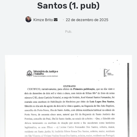
Santos (1. pub)
Mande
Kimze Brito
22 de dezembro de 2025
um
Pub.
e-
mail