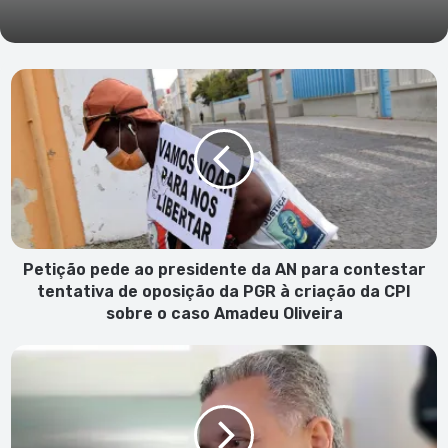
Petição
pede
ao
presidente
da
AN
para
contestar
tentativa
de
Petição pede ao presidente da AN para contestar
oposição
tentativa de oposição da PGR à criação da CPI
da
sobre o caso Amadeu Oliveira
PGR
à
Festejar
criação
sim...
da
mas
CPI
não
sobre
assim!