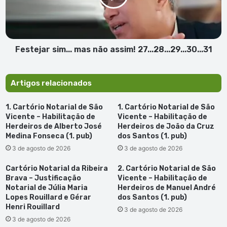
o
27...28...29...30...31
caso
Amadeu
Oliveira
Festejar sim... mas não assim! 27...28...29...30...31
Artigos relacionados
1. Cartório Notarial de São
1. Cartório Notarial de São
Vicente – Habilitação de
Vicente – Habilitação de
Herdeiros de Alberto José
Herdeiros de João da Cruz
Medina Fonseca (1. pub)
dos Santos (1. pub)
3 de agosto de 2026
3 de agosto de 2026
Cartório Notarial da Ribeira
2. Cartório Notarial de São
Brava – Justificação
Vicente – Habilitação de
Notarial de Júlia Maria
Herdeiros de Manuel André
Lopes Rouillard e Gérar
dos Santos (1. pub)
Henri Rouillard
3 de agosto de 2026
3 de agosto de 2026