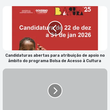
Candidaturas
abertas
para
atribuição
de
apoio
no
âmbito
do
programa
Candidaturas abertas para atribuição de apoio no
Bolsa
âmbito do programa Bolsa de Acesso à Cultura
de
Acesso
1.
à
Cartório
Cultura
Notarial
de
S.
Vicente
-
Habilitação