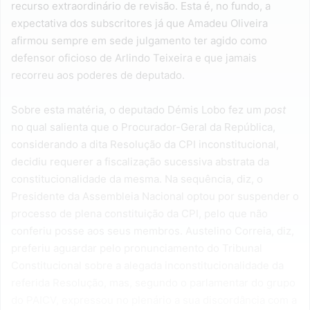
recurso extraordinário de revisão. Esta é, no fundo, a
expectativa dos subscritores já que Amadeu Oliveira
afirmou sempre em sede julgamento ter agido como
defensor oficioso de Arlindo Teixeira e que jamais
recorreu aos poderes de deputado.
Sobre esta matéria, o deputado Démis Lobo fez um
post
no qual salienta que o Procurador-Geral da República,
considerando a dita Resolução da CPI inconstitucional,
decidiu requerer a fiscalização sucessiva abstrata da
constitucionalidade da mesma. Na sequência, diz, o
Presidente da Assembleia Nacional optou por suspender o
processo de plena constituição da CPI, pelo que não
conferiu posse aos seus membros. Austelino Correia, diz,
preferiu aguardar pelo pronunciamento do Tribunal
Constitucional sobre a alegada inconstitucionalidade da
referida Resolução, mas, segundo o parlamentar do grupo
do PAICV, expressou no plenário a sua discordância com a