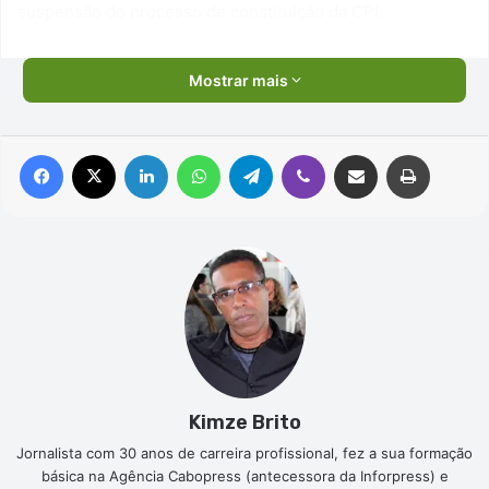
suspensão do processo de constituição da CPI.
Mostrar mais
Facebook
X
Linkedin
WhatsApp
Telegram
Viber
Compartilhar via e-mail
Imprimir
Kimze Brito
Jornalista com 30 anos de carreira profissional, fez a sua formação
básica na Agência Cabopress (antecessora da Inforpress) e