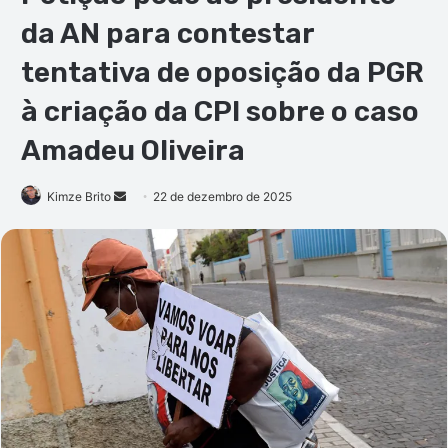
da AN para contestar
tentativa de oposição da PGR
à criação da CPI sobre o caso
Amadeu Oliveira
Mande
Kimze Brito
22 de dezembro de 2025
um
e-
mail