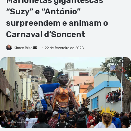
Marionetas gigantescas
“Suzy” e “António”
surpreendem e animam o
Carnaval d’Soncent
Mande
Kimze Brito
22 de fevereiro de 2023
um
e-
mail