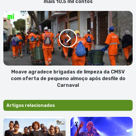
contos
mais 10,5 mil contos
Moave
agradece
brigadas
de
limpeza
da
CMSV
com
oferta
de
Moave agradece brigadas de limpeza da CMSV
pequeno
com oferta de pequeno almoço após desfile do
almoço
Carnaval
após
desfile
do
Artigos relacionados
Carnaval