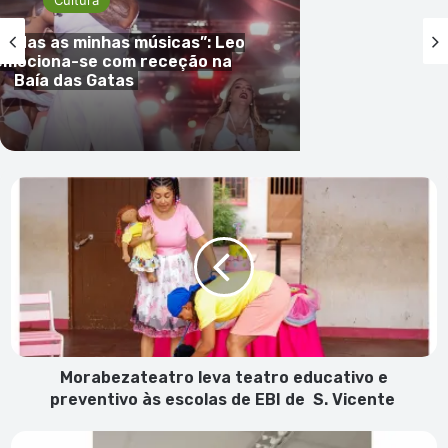
Cultura
todas as minhas músicas”: Leo
emociona-se com receção na
Baía das Gatas
Morabezateatro
leva
teatro
educativo
e
preventivo
às
escolas
de
EBI
Morabezateatro leva teatro educativo e
de
preventivo às escolas de EBI de S. Vicente
S.
Vicente
Kabral