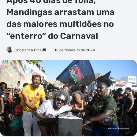
Após 40 dias de folia,
Mandingas arrastam uma
das maiores multidões no
“enterro” do Carnaval
Mande
Constanca Pina
18 de fevereiro de 2024
um
e-
mail