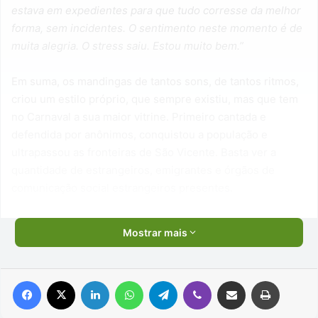
estava em expedientes para que tudo corresse da melhor
forma, sem incidentes. O sentimento neste momento é de
muita alegria. O stress saiu. Estou muito bem.”
Em suma, os mandingas de tantos sons, de tantos ritmos,
criou um estilo próprio, que sempre existiu, mas que tem
no Carnaval a sua maior vitrine. Primeiro cantada e
defendida por anônimos, conquistou a população e
ultrapassou as fronteiras de São Vicente. Basta ver a
quantidade de estrangeiros, emigrantes e órgãos de
comunicação social estrangeiros presentes.
Mostrar mais
Facebook
X
Linkedin
WhatsApp
Telegram
Viber
Compartilhar via e-mail
Imprimir