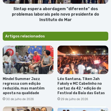
presidente
do
Sintap espera abordagem "diferente" dos
Instituto
problemas laborais pelo novo presidente do
do
Instituto do Mar
Mar
Artigos relacionados
Mindel Summer Jazz
Léo Santana, Tiken Jah
regressa com edição
Fakoly e MC Cabelinho no
reduzida, mas mantém
cartaz da 42.ª edição do
aposta na qualidade
Festival da Baía das Gatas
30 de julho de 2026
29 de julho de 2026