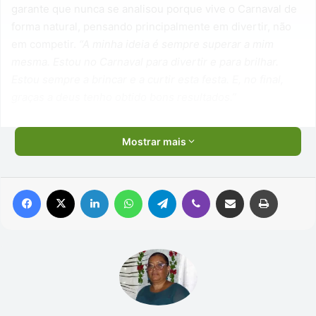
garante que nunca se analisou porque vive o Carnaval de
forma natural, pensando principalmente em divertir, não
em competir.
“A minha ideia é sempre superar a mim
mesma. Estou no Carnaval para divertir e para brilhar.
Estou sempre a brincar e a
curtir esta festa. E, no final,
graças a deus tenho obtido bons resultados.”
Mostrar mais
Facebook
X
Linkedin
WhatsApp
Telegram
Viber
Compartilhar via e-mail
Imprimir