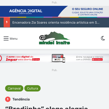
Pub.
Encenadora Zia Soares orienta residência artística em São Vicente
Sw
Menu
Pub.
Carnaval
Cultura
Tendência