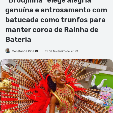
“Brodjinha” elege alegria
genuína e entrosamento com
batucada como trunfos para
manter coroa de Rainha de
Bateria
Mande
Constanca Pina
11 de fevereiro de 2023
um
e-
mail