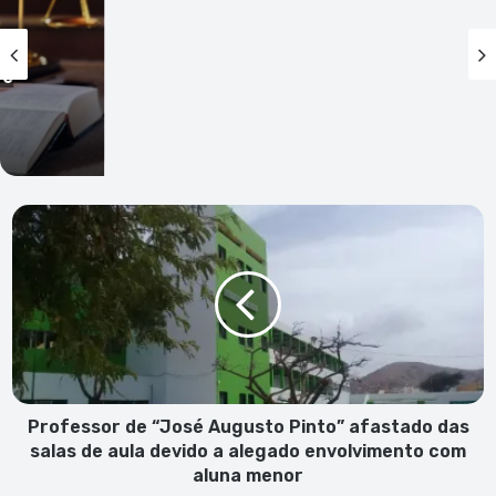
Professor
de
“José
Augusto
Pinto”
afastado
das
salas
de
aula
Professor de “José Augusto Pinto” afastado das
devido
salas de aula devido a alegado envolvimento com
a
aluna menor
alegado