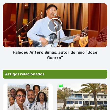
envolvimento
Faleceu
com
Antero
aluna
Simas,
menor
autor
do
hino
"Doce
Guerra"
Faleceu Antero Simas, autor do hino "Doce
Guerra"
Artigos relacionados