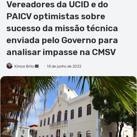
Vereadores da UCID e do
PAICV optimistas sobre
sucesso da missão técnica
enviada pelo Governo para
analisar impasse na CMSV
Mande
Kimze Brito
16 de junho de 2022
um
e-
mail