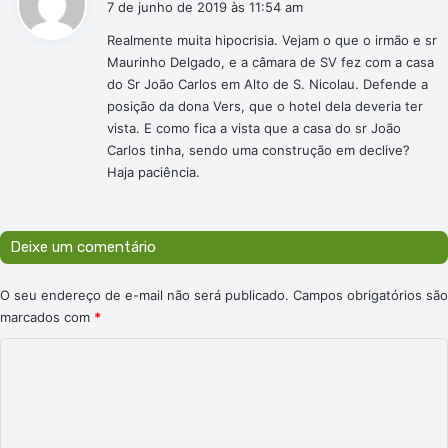
7 de junho de 2019 às 11:54 am
s
Realmente muita hipocrisia. Vejam o que o irmão e sr
s
Maurinho Delgado, e a câmara de SV fez com a casa
e
do Sr João Carlos em Alto de S. Nicolau. Defende a
:
posição da dona Vers, que o hotel dela deveria ter
vista. E como fica a vista que a casa do sr João
Carlos tinha, sendo uma construção em declive?
Haja paciência.
Deixe um comentário
O seu endereço de e-mail não será publicado.
Campos obrigatórios são
marcados com
*
C
o
m
e