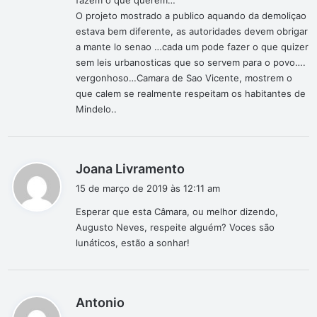
fazem o que querem…
O projeto mostrado a publico aquando da demoliçao
estava bem diferente, as autoridades devem obrigar
a mante lo senao …cada um pode fazer o que quizer
sem leis urbanosticas que so servem para o povo….
vergonhoso…Camara de Sao Vicente, mostrem o
que calem se realmente respeitam os habitantes de
Mindelo..
d
Joana Livramento
i
15 de março de 2019 às 12:11 am
s
Esperar que esta Câmara, ou melhor dizendo,
s
Augusto Neves, respeite alguém? Voces são
e
lunáticos, estão a sonhar!
:
d
Antonio
i