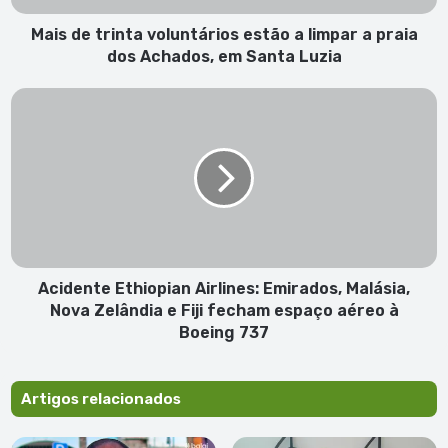
praia
dos
Mais de trinta voluntários estão a limpar a praia
Achados,
dos Achados, em Santa Luzia
em
Santa
Acidente
Luzia
Ethiopian
Airlines:
Emirados,
Malásia,
Nova
Zelândia
e
Fiji
fecham
Acidente Ethiopian Airlines: Emirados, Malásia,
espaço
Nova Zelândia e Fiji fecham espaço aéreo à
aéreo
Boeing 737
à
Boeing
737
Artigos relacionados