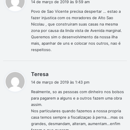
14 de março de 2019 às 9:59 am
s
Povo de Sao Vicente precisa despertar … estao a
s
fazer injustica com os moradores de Alto Sao
e
Nicolau , que construiram suas casas na mesma
:
zona por causa da linda vista de Avenida marginal.
Queremos sim o desenvolvimento da nossa ilha
mais, apanhar de uns e colocar nos outros, nao é
respeitoso.
d
Teresa
i
14 de março de 2019 às 1:43 pm
s
Realmente, so as pessoas com dinheiro nos bolsos
s
para pagarem a alguns e a outros fazem uma obra
e
assim.
:
Nos particulares quando fazemos a nossa propria
casa temos sempre a fiscalizaçao à perna….mas os
grandes, desmandam, alteram, aumentam…enfim