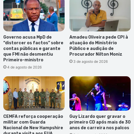
Governo acusa MpD de
Amadeu Oliveira pede CPI à
“distorcer os factos” sobre
atuação do Ministério
contas públicas e garante
Público e audição de
que FMI não desmentiu
Procurador Nilton Moniz
Primeiro-ministro
3 de agosto de 2026
4 de agosto de 2026
CEMFA reforça cooperação
Guy Lizardo quer gravar o
militar com Guarda
primeiro CD após mais de 30
Nacional de New Hampshire
anos de carreira nos palcos
durante visita aos EUA