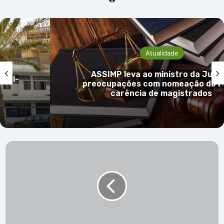
Atualidade
ASSIMP leva ao ministro da Just
onal-
preocupações com nomeação do P
carência de magistrados
Mais
de
trinta
voluntários
estão
a
limpar
a