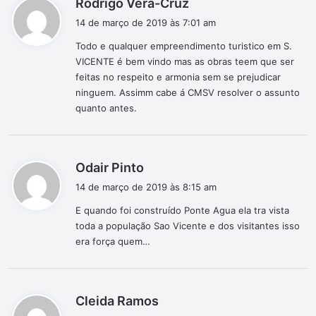
d
Rodrigo Vera-Cruz
i
14 de março de 2019 às 7:01 am
s
Todo e qualquer empreendimento turistico em S.
s
VICENTE é bem vindo mas as obras teem que ser
e
feitas no respeito e armonia sem se prejudicar
:
ninguem. Assimm cabe á CMSV resolver o assunto
quanto antes.
d
Odair Pinto
i
14 de março de 2019 às 8:15 am
s
E quando foi construído Ponte Agua ela tra vista
s
toda a população Sao Vicente e dos visitantes isso
e
era força quem…
:
d
Cleida Ramos
i