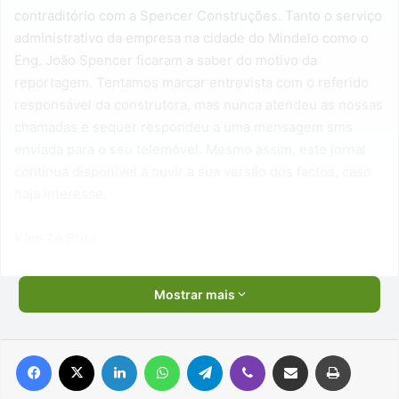
contraditório com a Spencer Construções. Tanto o serviço
administrativo da empresa na cidade do Mindelo como o
Eng. João Spencer ficaram a saber do motivo da
reportagem. Tentamos marcar entrevista com o referido
responsável da construtora, mas nunca atendeu as nossas
chamadas e sequer respondeu a uma mensagem sms
enviada para o seu telemóvel. Mesmo assim, este jornal
continua disponível a ouvir a sua versão dos factos, caso
haja interesse.
Kim-Zé Brito
Mostrar mais
Facebook
X
Linkedin
WhatsApp
Telegram
Viber
Compartilhar via e-mail
Imprimir