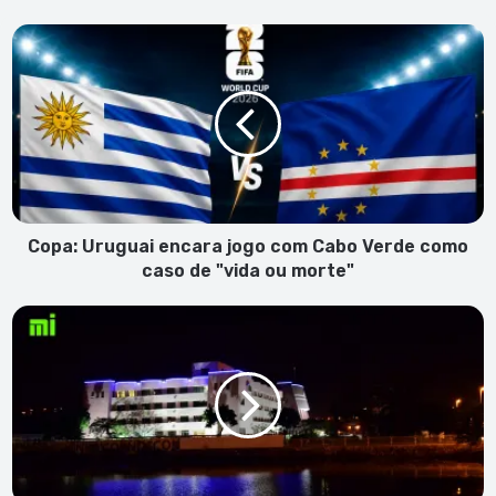
Copa:
Uruguai
encara
jogo
com
Cabo
Verde
como
caso
de
Copa: Uruguai encara jogo com Cabo Verde como
"vida
caso de "vida ou morte"
ou
morte"
MpD
considera
"arriscado"
Francisco
de
Carvalho
acumular
liderança