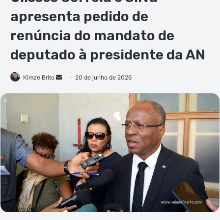
apresenta pedido de
renúncia do mandato de
deputado à presidente da AN
Mande
Kimze Brito
20 de junho de 2026
um
e-
mail