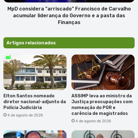
do
Governo
MpD considera "arriscado" Francisco de Carvalho
e
acumular liderança do Governo e a pasta das
a
Finanças
pasta
das
Finanças
Artigos relacionados
Elton Santos nomeado
ASSIMP leva ao ministro da
diretor nacional-adjunto da
Justiça preocupações com
Polícia Judiciária
nomeação do PGR e
carência de magistrados
4 de agosto de 2026
4 de agosto de 2026