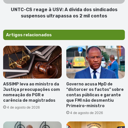
sindicados
suspensos
UNTC-CS reage à USV: A dívida dos sindicados
ultrapassa
suspensos ultrapassa os 2 mil contos
os
2
mil
Artigos relacionados
contos
ASSIMP leva ao ministro da
Governo acusa MpD de
Justiça preocupações com
“distorcer os factos” sobre
nomeação do PGR e
contas públicas e garante
carência de magistrados
que FMI não desmentiu
Primeiro-ministro
4 de agosto de 2026
4 de agosto de 2026