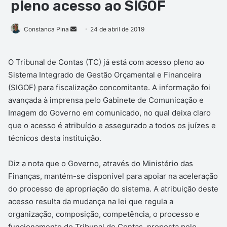
pleno acesso ao SIGOF
Mande
Constanca Pina
24 de abril de 2019
um
e-
O Tribunal de Contas (TC) já está com acesso pleno ao
mail
Sistema Integrado de Gestão Orçamental e Financeira
(SIGOF) para fiscalização concomitante. A informação foi
avançada à imprensa pelo Gabinete de Comunicação e
Imagem do Governo em comunicado, no qual deixa claro
que o acesso é atribuído e assegurado a todos os juízes e
técnicos desta instituição.
Diz a nota que o Governo, através do Ministério das
Finanças, mantém-se disponível para apoiar na aceleração
do processo de apropriação do sistema. A atribuição deste
acesso resulta da mudança na lei que regula a
organização, composição, competência, o processo e
funcionamento do Tribunal de Contas, proposta pelo