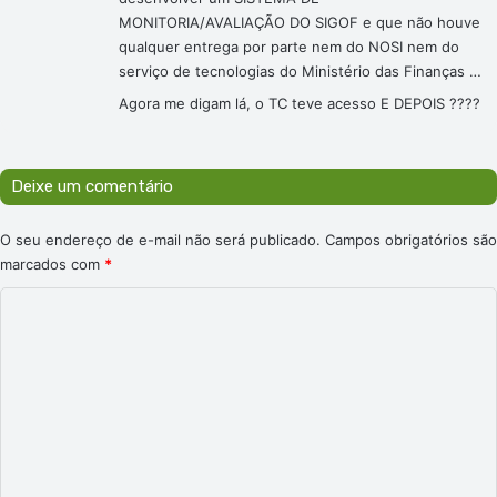
MONITORIA/AVALIAÇÃO DO SIGOF e que não houve
qualquer entrega por parte nem do NOSI nem do
serviço de tecnologias do Ministério das Finanças …
Agora me digam lá, o TC teve acesso E DEPOIS ????
Deixe um comentário
O seu endereço de e-mail não será publicado.
Campos obrigatórios são
marcados com
*
C
o
m
e
n
t