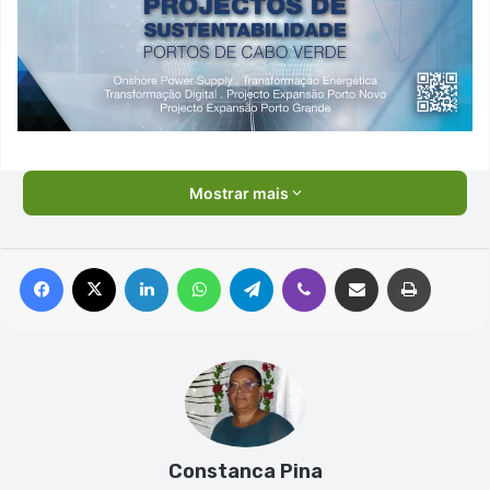
Mostrar mais
Facebook
X
Linkedin
WhatsApp
Telegram
Viber
Compartilhar via e-mail
Imprimir
Constanca Pina