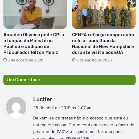
Amadeu Oliveira pede CPI à
CEMFA reforça cooperação
atuação do Ministério
militar com Guarda
Público e audição de
Nacional de New Hampshire
Procurador Nilton Moniz
durante visita aos EUA
3 de agosto de 2026
3 de agosto de 2026
Um Comentário
d
Lucífer
i
25 de abril de 2019 às 2:07 am
s
Deixem-se de tretas não é o acesso que está ou
s
esteve em causa. O que está em causa é o facto do
e
governo do PAICV ter gasto uma fortuna para
:
desenvolver um SISTEMA DE