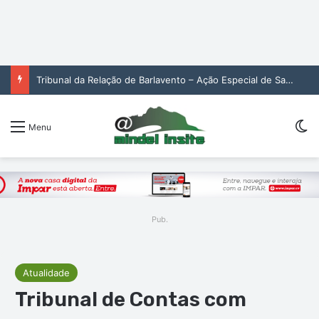
Tribunal da Relação de Barlavento – Ação Especial de Sandra Helena Monteiro Lima (2. pub)
Sw
Menu
Pub.
Atualidade
Tribunal de Contas com