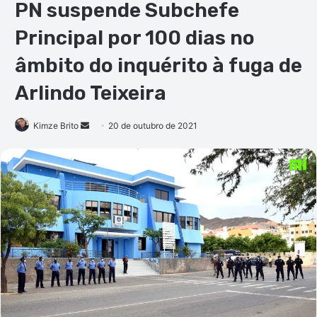
PN suspende Subchefe
Principal por 100 dias no
âmbito do inquérito à fuga de
Arlindo Teixeira
Mande
Kimze Brito
20 de outubro de 2021
um
e-
mail