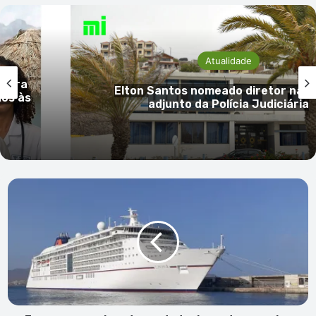
Atualidade
 para
Elton Santos nomeado diretor naci
dos às
adjunto da Polícia Judiciária
Enapor
anuncia
retoma
do
turismo
de
cruzeiro
com
chegada