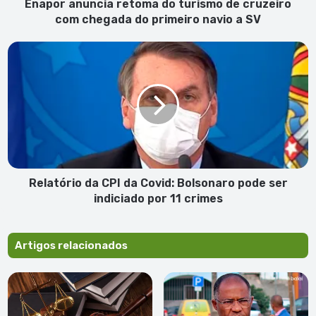
do
Enapor anuncia retoma do turismo de cruzeiro
primeiro
com chegada do primeiro navio a SV
navio
a
Relatório
SV
da
CPI
da
Covid:
Bolsonaro
pode
ser
indiciado
por
Relatório da CPI da Covid: Bolsonaro pode ser
11
indiciado por 11 crimes
crimes
Artigos relacionados