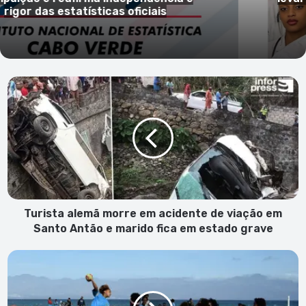
ilhas com menos recursos
Turista
alemã
morre
em
acidente
de
viação
em
Santo
Antão
Turista alemã morre em acidente de viação em
e
Santo Antão e marido fica em estado grave
marido
fica
Jogos
em
Escolares
estado
de
grave
S.