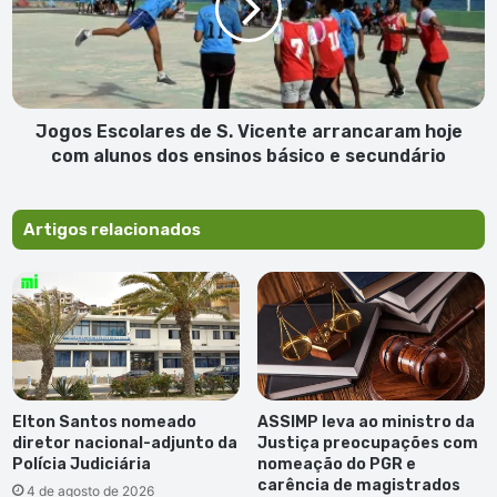
Vicente
arrancaram
hoje
com
alunos
dos
Jogos Escolares de S. Vicente arrancaram hoje
ensinos
com alunos dos ensinos básico e secundário
básico
e
secundário
Artigos relacionados
Elton Santos nomeado
ASSIMP leva ao ministro da
diretor nacional-adjunto da
Justiça preocupações com
Polícia Judiciária
nomeação do PGR e
carência de magistrados
4 de agosto de 2026