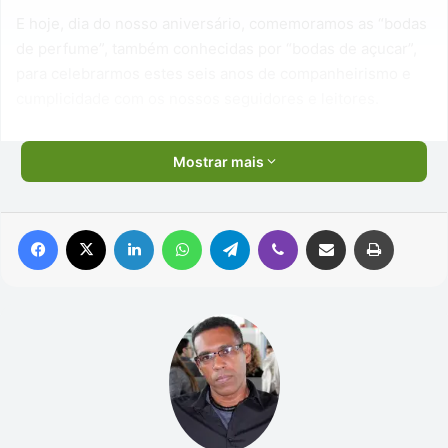
E hoje, dia do nosso aniversário, comemoramos as “bodas
de perfume”, também conhecidas por “bodas de açucar”,
para celebrarmos estes seis anos de companheirismo e
cumplicidade com os nossos seguidores e leitores.
Mostrar mais
Facebook
X
Linkedin
WhatsApp
Telegram
Viber
Compartilhar via e-mail
Imprimir