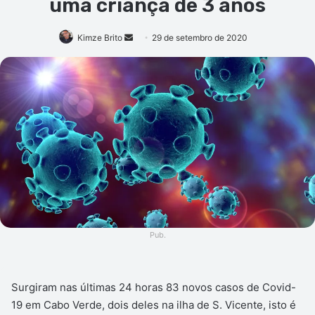
uma criança de 3 anos
Mande
Kimze Brito
29 de setembro de 2020
um
e-
mail
Pub.
Surgiram nas últimas 24 horas 83 novos casos de Covid-
19 em Cabo Verde, dois deles na ilha de S. Vicente, isto é