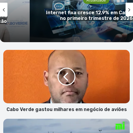
INECV descarta acusações de ale
 Verde
manipulção e reafirma independênc
rigor das estatísticas oficiais
Cabo
Verde
gastou
milhares
em
negócio
de
aviões
Cabo Verde gastou milhares em negócio de aviões
CVI
abre