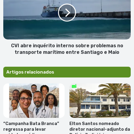
inquérito
interno
sobre
problemas
no
transporte
marítimo
entre
CVI abre inquérito interno sobre problemas no
Santiago
transporte marítimo entre Santiago e Maio
e
Maio
Artigos relacionados
“Campanha Bata Branca”
Elton Santos nomeado
regressa para levar
diretor nacional-adjunto da