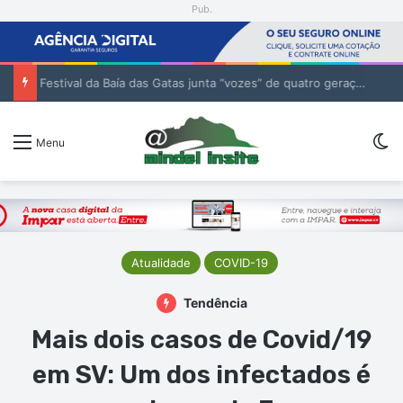
Pub.
Festival da Baía das Gatas junta “vozes” de quatro gerações da música cabo-verdiana na segunda noite
Sw
Menu
Atualidade
COVID-19
Tendência
Mais dois casos de Covid/19
em SV: Um dos infectados é