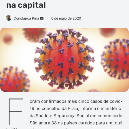
na capital
Mande
Constanca Pina
6 de maio de 2020
um
e-
mail
F
oram confirmados mais cinco casos de covid-
19 no concelho da Praia, informa o ministério
da Saúde e Segurança Social em comunicado.
São agora 38 os países curados para um total