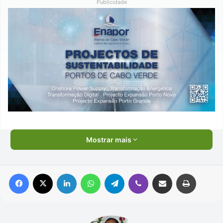
Publicidade
Mostrar mais
Facebook
X
Linkedin
WhatsApp
Telegram
Viber
Compartilhar via e-mail
Imprimir