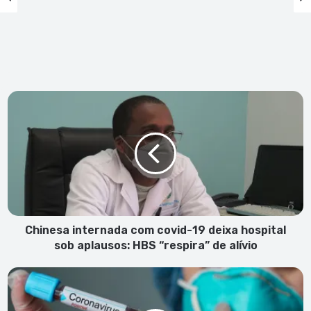
Chinesa
internada
com
covid-
19
deixa
hospital
sob
aplausos:
HBS
Chinesa internada com covid-19 deixa hospital
“respira”
sob aplausos: HBS “respira” de alívio
de
alívio
Direito
de
resposta