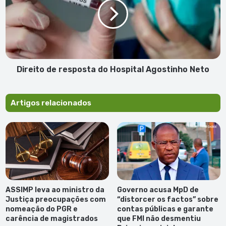
do
Hospital
Agostinho
Neto
Direito de resposta do Hospital Agostinho Neto
Artigos relacionados
ASSIMP leva ao ministro da
Governo acusa MpD de
Justiça preocupações com
“distorcer os factos” sobre
nomeação do PGR e
contas públicas e garante
carência de magistrados
que FMI não desmentiu