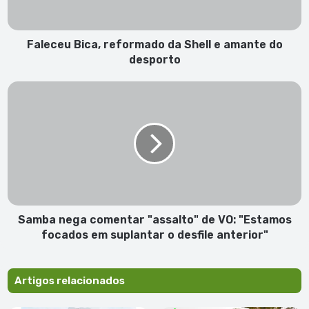
B
i
c
Faleceu Bica, reformado da Shell e amante do
a
desporto
,
r
S
e
a
f
m
o
b
r
a
m
n
a
e
d
g
o
a
d
c
Samba nega comentar "assalto" de VO: "Estamos
a
o
focados em suplantar o desfile anterior"
S
m
h
e
e
n
Artigos relacionados
l
t
l
a