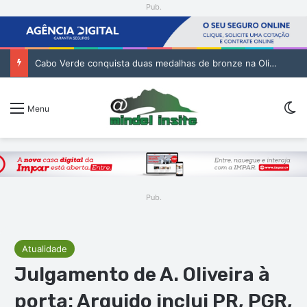
Pub.
Cabo Verde conquista duas medalhas de bronze na Olimpíada Internacional de Inteligência Artificial
S
Menu
Pub.
Atualidade
Julgamento de A. Oliveira à
porta: Arguido inclui PR, PGR,