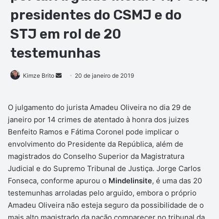
presidentes do CSMJ e do
STJ em rol de 20
testemunhas
Kimze Brito
M
20 de janeiro de 2019
a
n
O julgamento do jurista Amadeu Oliveira no dia 29 de
d
janeiro por 14 crimes de atentado à honra dos juizes
e
Benfeito Ramos e Fátima Coronel pode implicar o
u
envolvimento do Presidente da República, além de
m
magistrados do Conselho Superior da Magistratura
e
Judicial e do Supremo Tribunal de Justiça. Jorge Carlos
-
Fonseca, conforme apurou o
Mindelinsite
, é uma das 20
m
testemunhas arroladas pelo arguido, embora o próprio
a
Amadeu Oliveira não esteja seguro da possibilidade de o
i
mais alto magistrado da nação comparecer no tribunal da
l