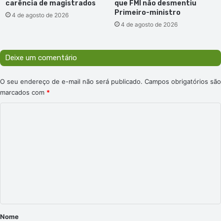
carência de magistrados
que FMI não desmentiu
o
Primeiro-ministro
s
4 de agosto de 2026
4 de agosto de 2026
f
o
c
a
Deixe um comentário
d
o
O seu endereço de e-mail não será publicado.
Campos obrigatórios são
s
marcados com
*
e
m
C
s
o
u
p
m
l
e
a
n
n
t
t
a
á
r
o
r
Nome