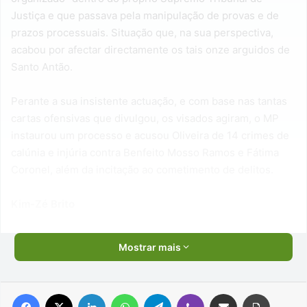
Justiça e que passava pela manipulação de provas e de
prazos processuais. Situação que, na sua perspectiva,
acabou por afectar directamente os tais onze arguidos de
Santo Antão.
Perante a sua insistente actuação, e com base nas tantas
cartas ofensivas que divulgou, os visados agiram, o MP
instaurou um processo e acusou Oliveira de 14 crimes de
calúnia e injúria contra Benfeito Mosso Ramos e Fátima
Coronel, além da incitação ao cometimento de delitos.
Kim-Zé Brito
Mostrar mais
Facebook
X
Linkedin
WhatsApp
Telegram
Viber
Compartilhar via e-mail
Imprimir