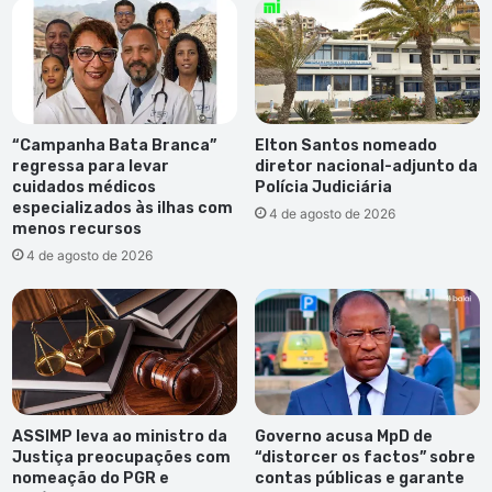
e
r
a
"
m
a
a
s
n
s
t
a
“Campanha Bata Branca”
Elton Santos nomeado
e
l
regressa para levar
diretor nacional-adjunto da
d
t
cuidados médicos
Polícia Judiciária
o
o
especializados às ilhas com
4 de agosto de 2026
d
"
menos recursos
e
d
4 de agosto de 2026
s
e
p
V
o
O
r
:
t
"
o
E
s
t
ASSIMP leva ao ministro da
Governo acusa MpD de
a
Justiça preocupações com
“distorcer os factos” sobre
nomeação do PGR e
contas públicas e garante
m