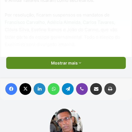
e Anilda Tavares ficaram como secretários.
Por resolução, ficaram suspensos os mandatos de
Francisco Carvalho, Adélcia Almeida, Carlos Tavares,
Clóvis Silva, Eveline Ramos e João do Carmo, que vão
fazer parte da equipa governamental. Todo o elenco do
Executivo será divulgado amanhã.
Mostrar mais
Facebook
X
Linkedin
WhatsApp
Telegram
Viber
Compartilhar via e-mail
Imprimir