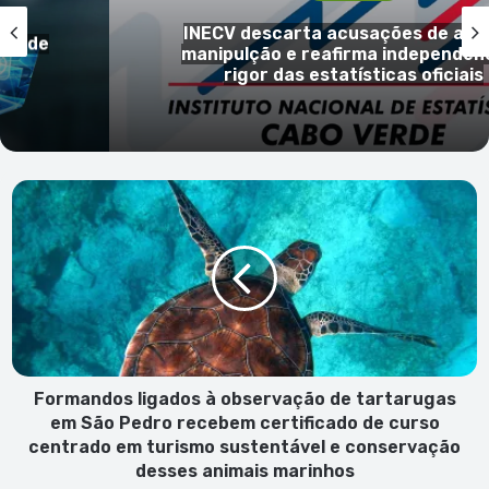
gada
“Campanha Bata Branca” regressa
ia e
levar cuidados médicos especializa
ilhas com menos recursos
Formandos
ligados
à
observação
de
tartarugas
em
São
Pedro
recebem
Formandos ligados à observação de tartarugas
certificado
em São Pedro recebem certificado de curso
de
centrado em turismo sustentável e conservação
curso
desses animais marinhos
centrado