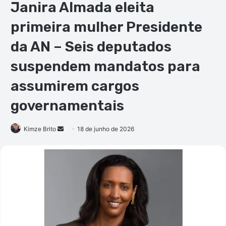
Janira Almada eleita
primeira mulher Presidente
da AN – Seis deputados
suspendem mandatos para
assumirem cargos
governamentais
Mande
Kimze Brito
18 de junho de 2026
um
e-
mail