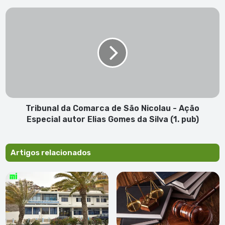
em
Tribunal
turismo
da
sustentável
Comarca
e
de
conservação
São
desses
Nicolau
animais
-
marinhos
Ação
Especial
autor
Tribunal da Comarca de São Nicolau - Ação
Elias
Especial autor Elias Gomes da Silva (1. pub)
Gomes
da
Silva
Artigos relacionados
(1.
pub)