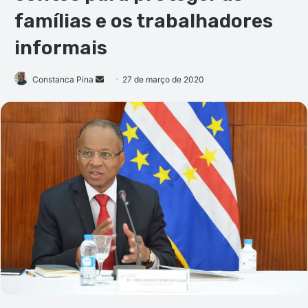
famílias e os trabalhadores
informais
Mande
Constanca Pina
27 de março de 2020
um
e-
mail