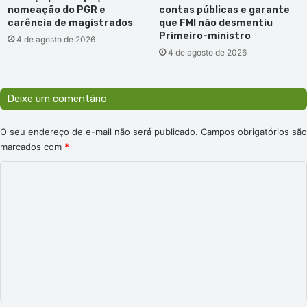
nomeação do PGR e
contas públicas e garante
carência de magistrados
que FMI não desmentiu
Primeiro-ministro
4 de agosto de 2026
4 de agosto de 2026
Deixe um comentário
O seu endereço de e-mail não será publicado.
Campos obrigatórios são
marcados com
*
C
o
m
e
n
t
á