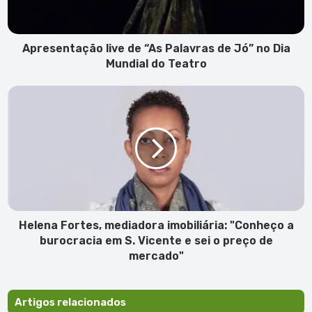
Jó”
no
Dia
Mundial
Apresentação live de “As Palavras de Jó” no Dia
do
Mundial do Teatro
Teatro
Helena
Fortes,
mediadora
imobiliária:
"Conheço
a
burocracia
em
S.
Vicente
Helena Fortes, mediadora imobiliária: "Conheço a
e
burocracia em S. Vicente e sei o preço de
sei
mercado"
o
preço
de
Artigos relacionados
mercado"