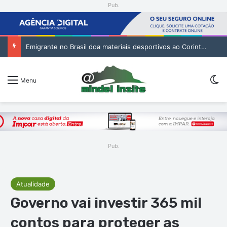
Pub.
Emigrante no Brasil doa materiais desportivos ao Corinthians de São Vicente
Sw
Menu
Pub.
Atualidade
Governo vai investir 365 mil
contos para proteger as