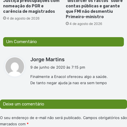
Justiça preocupações com
“distorcer os factos” sobre
nomeação do PGR e
contas públicas e garante
carência de magistrados
que FMI não desmentiu
Primeiro-ministro
4 de agosto de 2026
4 de agosto de 2026
Um Comentário
d
Jorge Martins
i
9 de junho de 2020 às 7:15 pm
s
Finalmente a Enacol ofereceu algo a saúde.
s
De tanto negar ajuda ja nao era sem tempo
e
:
Deixe um comentário
O seu endereço de e-mail não será publicado.
Campos obrigatórios são
marcados com
*