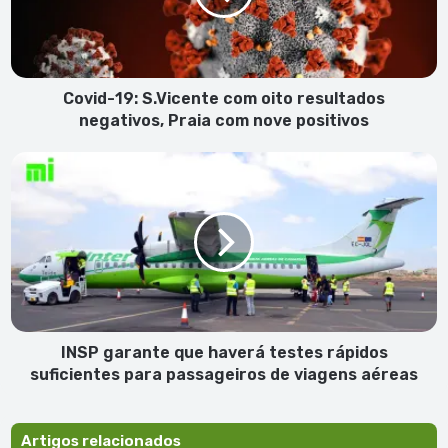
resultados
negativos,
Praia
com
nove
Covid-19: S.Vicente com oito resultados
positivos
negativos, Praia com nove positivos
INSP
garante
que
haverá
testes
rápidos
suficientes
para
passageiros
de
INSP garante que haverá testes rápidos
viagens
suficientes para passageiros de viagens aéreas
aéreas
Artigos relacionados