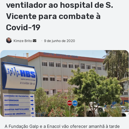
ventilador ao hospital de S.
Vicente para combate à
Covid-19
Mande
Kimze Brito
9 de junho de 2020
um
e-
mail
A Fundação Galp e a Enacol vão oferecer amanhã à tarde