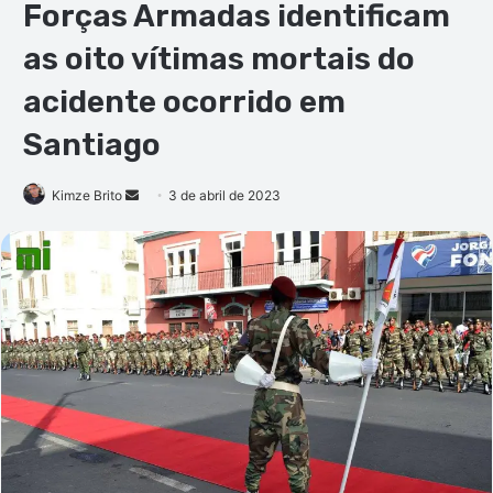
Forças Armadas identificam
as oito vítimas mortais do
acidente ocorrido em
Santiago
Mande
Kimze Brito
3 de abril de 2023
um
e-
mail