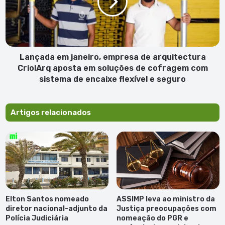
de
arquitectura
CriolArq
aposta
em
soluções
Lançada em janeiro, empresa de arquitectura
de
CriolArq aposta em soluções de cofragem com
cofragem
sistema de encaixe flexível e seguro
com
sistema
de
Artigos relacionados
encaixe
flexível
e
seguro
Elton Santos nomeado
ASSIMP leva ao ministro da
diretor nacional-adjunto da
Justiça preocupações com
Polícia Judiciária
nomeação do PGR e