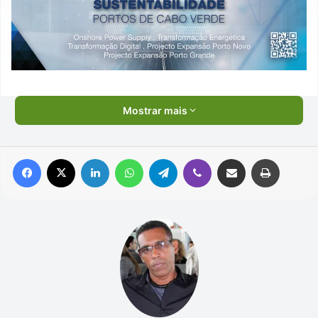
Mostrar mais
Facebook
X
Linkedin
WhatsApp
Telegram
Viber
Compartilhar via e-mail
Imprimir