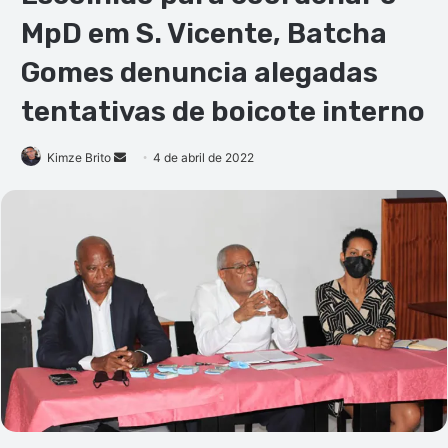
MpD em S. Vicente, Batcha
Gomes denuncia alegadas
tentativas de boicote interno
Mande
Kimze Brito
4 de abril de 2022
um
e-
mail