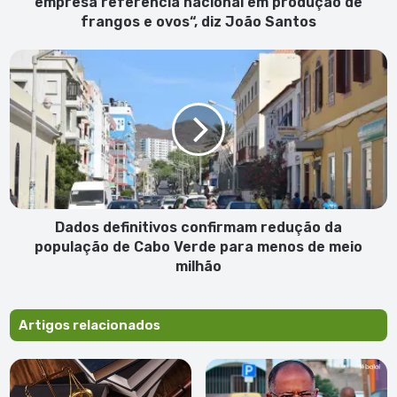
empresa referência nacional em produção de
produção
frangos e ovos“, diz João Santos
de
frangos
Dados
e
definitivos
ovos“,
confirmam
diz
redução
João
da
Santos
população
de
Cabo
Verde
para
Dados definitivos confirmam redução da
menos
população de Cabo Verde para menos de meio
de
milhão
meio
milhão
Artigos relacionados