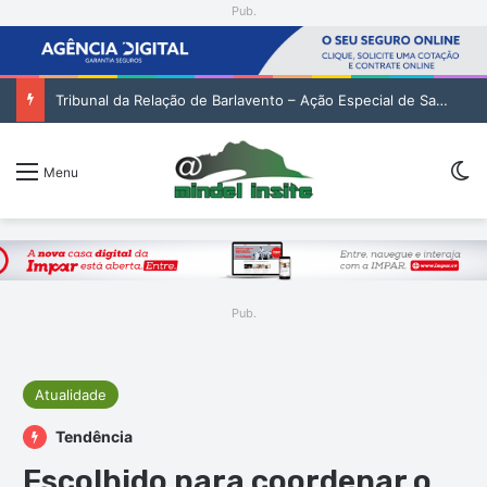
Pub.
Tribunal da Relação de Barlavento – Ação Especial de Sandra Helena Monteiro Lima (2. pub)
Sw
Menu
Pub.
Atualidade
Tendência
Escolhido para coordenar o