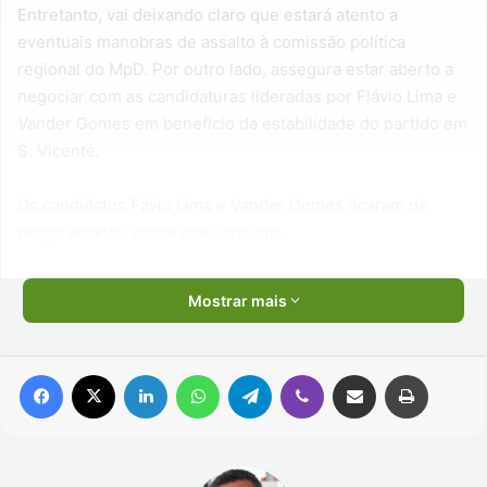
Entretanto, vai deixando claro que estará atento a
eventuais manobras de assalto à comissão política
regional do MpD. Por outro lado, assegura estar aberto a
negociar com as candidaturas lideradas por Flávio Lima e
Vander Gomes em benefício da estabilidade do partido em
S. Vicente.
Os candidatos Fávio Lima e Vander Gomes ficaram de
reagir amanhã sobre este assunto.
Mostrar mais
Facebook
X
Linkedin
WhatsApp
Telegram
Viber
Compartilhar via e-mail
Imprimir