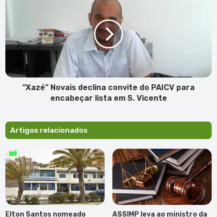
Novais
declina
convite
do
PAICV
para
encabeçar
lista
em
“Xazé” Novais declina convite do PAICV para
S.
encabeçar lista em S. Vicente
Vicente
Artigos relacionados
Elton Santos nomeado
ASSIMP leva ao ministro da