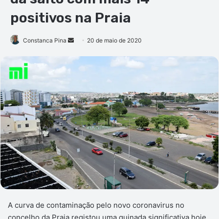
positivos na Praia
Mande
Constanca Pina
20 de maio de 2020
um
e-
mail
A curva de contaminação pelo novo coronavirus no
concelho da Praia registou uma guinada significativa hoje