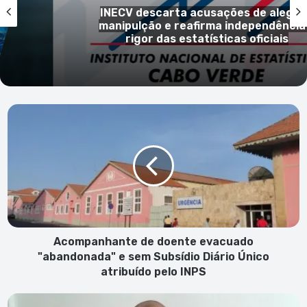
gada
“Campanha Bata Branca” regressa
ia e
levar cuidados médicos especializa
ilhas com menos recursos
Acompanhante
de
doente
evacuado
"abandonada"
e
sem
Subsídio
Diário
Único
Acompanhante de doente evacuado
atribuído
"abandonada" e sem Subsídio Diário Único
pelo
atribuído pelo INPS
INPS
“Xazé”