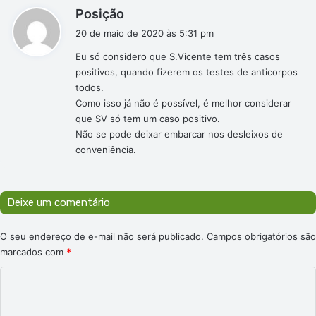
d
Posição
i
20 de maio de 2020 às 5:31 pm
s
Eu só considero que S.Vicente tem três casos
s
positivos, quando fizerem os testes de anticorpos
e
todos.
:
Como isso já não é possível, é melhor considerar
que SV só tem um caso positivo.
Não se pode deixar embarcar nos desleixos de
conveniência.
Deixe um comentário
O seu endereço de e-mail não será publicado.
Campos obrigatórios são
marcados com
*
C
o