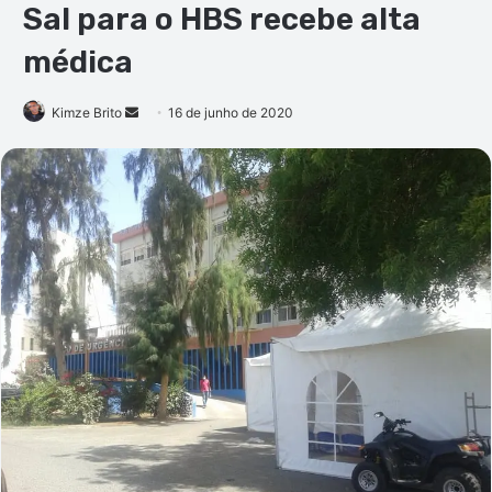
Sal para o HBS recebe alta
médica
Mande
Kimze Brito
16 de junho de 2020
um
e-
mail