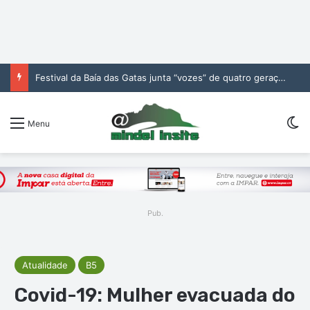
Festival da Baía das Gatas junta “vozes” de quatro gerações da música cabo-verdiana na segunda noite
Sw
Menu
Pub.
Atualidade
B5
Covid-19: Mulher evacuada do