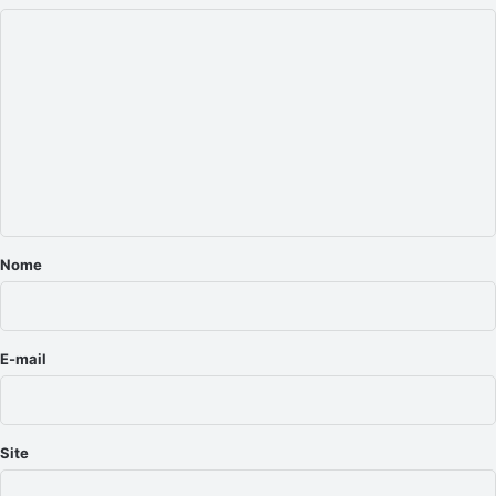
C
o
m
e
n
t
á
r
Nome
i
o
*
E-mail
Site