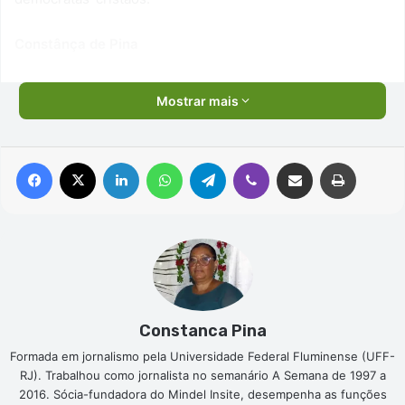
Constânça de Pina
Mostrar mais
Facebook
X
Linkedin
WhatsApp
Telegram
Viber
Compartilhar via e-mail
Imprimir
Constanca Pina
Formada em jornalismo pela Universidade Federal Fluminense (UFF-
RJ). Trabalhou como jornalista no semanário A Semana de 1997 a
2016. Sócia-fundadora do Mindel Insite, desempenha as funções