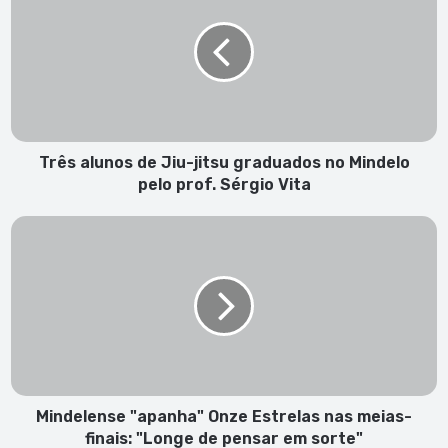
de
Jiu-
jitsu
graduados
no
Mindelo
pelo
prof.
Três alunos de Jiu-jitsu graduados no Mindelo
Sérgio
pelo prof. Sérgio Vita
Vita
Mindelense
"apanha"
Onze
Estrelas
nas
meias-
finais:
"Longe
de
pensar
Mindelense "apanha" Onze Estrelas nas meias-
em
finais: "Longe de pensar em sorte"