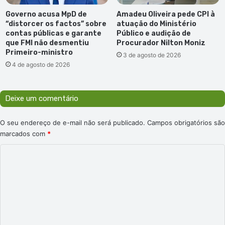
Governo acusa MpD de
Amadeu Oliveira pede CPI à
“distorcer os factos” sobre
atuação do Ministério
contas públicas e garante
Público e audição de
que FMI não desmentiu
Procurador Nilton Moniz
Primeiro-ministro
3 de agosto de 2026
4 de agosto de 2026
Deixe um comentário
O seu endereço de e-mail não será publicado.
Campos obrigatórios são
marcados com
*
C
o
m
e
n