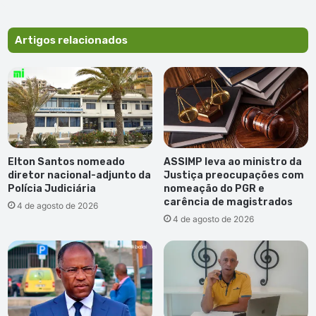
sorte"
Artigos relacionados
Elton Santos nomeado
ASSIMP leva ao ministro da
diretor nacional-adjunto da
Justiça preocupações com
Polícia Judiciária
nomeação do PGR e
carência de magistrados
4 de agosto de 2026
4 de agosto de 2026