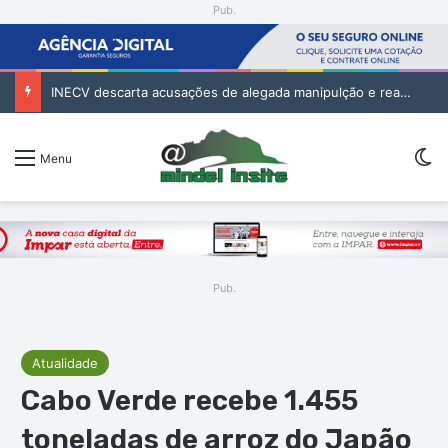
Pub.
INECV descarta acusações de alegada manipulção e reafirma independência e rigor das estatísticas oficiais
Sw
Menu
Pub.
Atualidade
Cabo Verde recebe 1.455
toneladas de arroz do Japão