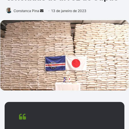
Mande
Constanca Pina
13 de janeiro de 2023
um
e-
mail