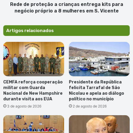
próprio
Rede de proteção a crianças entrega kits para
a
negócio próprio a 8 mulheres em S. Vicente
8
mulheres
em
Artigos relacionados
S.
Vicente
CEMFA reforça cooperação
Presidente da República
militar com Guarda
felicita Tarrafal de São
Nacional de New Hampshire
Nicolau e apela ao diálogo
durante visita aos EUA
político no município
3 de agosto de 2026
2 de agosto de 2026