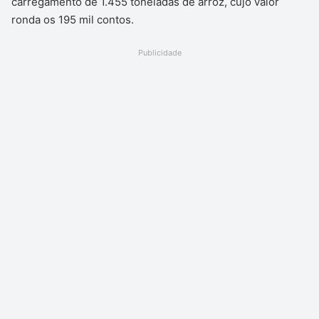
carregamento de 1.455 toneladas de arroz, cujo valor
ronda os 195 mil contos.
Publicidade