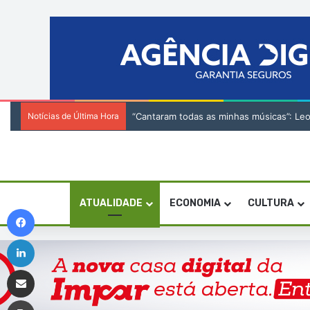
Notícias de Última Hora
“Cantaram todas as minhas músicas”: Le
ATUALIDADE
ECONOMIA
CULTURA
Facebook
Linkedin
Compartilhar via e-mail
Imprimir