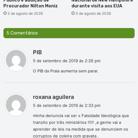
Público e audição de
Nacional de New Hampshire
Procurador Nilton Moniz
durante visita aos EUA
3 de agosto de 2026
3 de agosto de 2026
5 Comentários
d
PIB
i
5 de setembro de 2019 às 2:26 pm
s
O PIB da Praia aumenta sem parar.
s
e
:
d
roxana aguilera
i
5 de setembro de 2019 às 2:33 pm
s
minha denuncia vai ser x Falsidade Ideológica que
s
transito por três ministérios !!!!! ,a gente vai a
e
aprender de leis na medida que se denunciem os
:
corruptos de coleira com gravata .