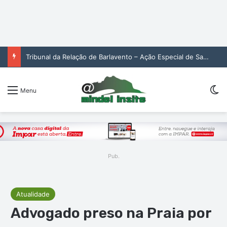
Tribunal da Relação de Barlavento – Ação Especial de Sandra Helena Monteiro Lima (2. pub)
Sw
Menu
Pub.
Atualidade
Advogado preso na Praia por