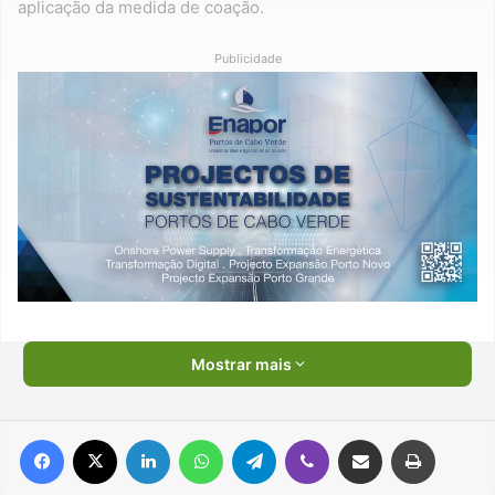
aplicação da medida de coação.
Publicidade
Mostrar mais
Facebook
X
Linkedin
WhatsApp
Telegram
Viber
Compartilhar via e-mail
Imprimir