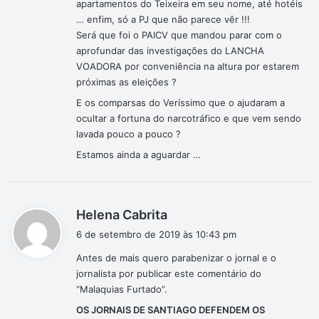
apartamentos do Teixeira em seu nome, até hotéis
… enfim, só a PJ que não parece vêr !!!
Será que foi o PAICV que mandou parar com o
aprofundar das investigações do LANCHA
VOADORA por conveniência na altura por estarem
próximas as eleições ?
E os comparsas do Veríssimo que o ajudaram a
ocultar a fortuna do narcotráfico e que vem sendo
lavada pouco a pouco ?
Estamos ainda a aguardar …
d
Helena Cabrita
i
6 de setembro de 2019 às 10:43 pm
s
Antes de mais quero parabenizar o jornal e o
s
jornalista por publicar este comentário do
e
“Malaquias Furtado”.
:
OS JORNAIS DE SANTIAGO DEFENDEM OS