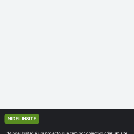
MIDEL INSITE
“Mindel Insite” é um projecto que tem por objectivo criar um site