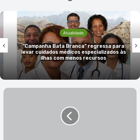
Atualidade
“Campanha Bata Branca” regressa para
levar cuidados médicos especializados às
ilhas com menos recursos
Público
abandona
exibição
de
filme
chocante
sobre
holocausto