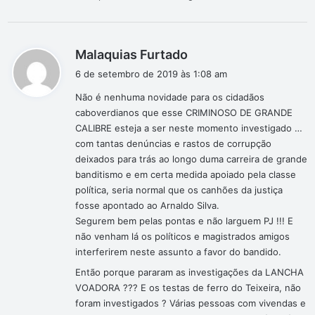
d
Malaquias Furtado
i
6 de setembro de 2019 às 1:08 am
s
Não é nenhuma novidade para os cidadãos
s
caboverdianos que esse CRIMINOSO DE GRANDE
e
CALIBRE esteja a ser neste momento investigado …
:
com tantas denúncias e rastos de corrupção
deixados para trás ao longo duma carreira de grande
banditismo e em certa medida apoiado pela classe
política, seria normal que os canhões da justiça
fosse apontado ao Arnaldo Silva.
Segurem bem pelas pontas e não larguem PJ !!! E
não venham lá os políticos e magistrados amigos
interferirem neste assunto a favor do bandido.
Então porque pararam as investigações da LANCHA
VOADORA ??? E os testas de ferro do Teixeira, não
foram investigados ? Várias pessoas com vivendas e