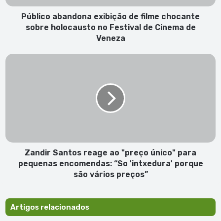
no
Festival
Público abandona exibição de filme chocante
de
sobre holocausto no Festival de Cinema de
Cinema
Veneza
de
Veneza
Zandir
Santos
reage
ao
"preço
único"
para
pequenas
encomendas:
“So
Zandir Santos reage ao "preço único" para
'intxedura'
pequenas encomendas: “So 'intxedura' porque
porque
são vários preços”
são
vários
preços”
Artigos relacionados