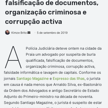
falsificação de documentos,
organização criminosa e
corrupção activa
Mande
Kimze Brito
5 de setembro de 2019
um
A
e-
Polícia Judiciária deteve ontem na cidade da
mail
Praia um advogado por suspeita de burla
qualificada, falsificação de documentos,
organização criminosa, corrupção activa,
falsidade informática e lavagem de capitais. Conforme os
jornais
Santiago Magazine
e
Expresso das Ilhas
, o jurista
em causa é nada menos que Arnaldo Silva, ex-Bastonário
da Ordem dos Advogados e antigo Secretário de Estado
Adjunto do Primeiro-ministro na década de noventa.
Segundo Santiago Magazine, o jurista é suspeito de estar