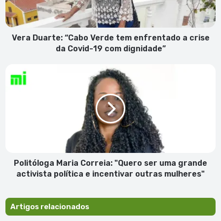
a
crise
da
Covid-
Vera Duarte: “Cabo Verde tem enfrentado a crise
19
da Covid-19 com dignidade”
com
dignidade”
Politóloga
Maria
Correia:
"Quero
ser
uma
grande
activista
política
e
Politóloga Maria Correia: "Quero ser uma grande
incentivar
activista política e incentivar outras mulheres"
outras
mulheres"
Artigos relacionados