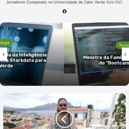
Jornalismo Comparado na Universidade de Cabo Verde (Uni-CV).
Facebook
Tecnologia
ência
Ministro da Família preside lança
 para
do “Bootcamp Impactar”
Vera
Duarte:
“Cabo
Verde
tem
enfrentado