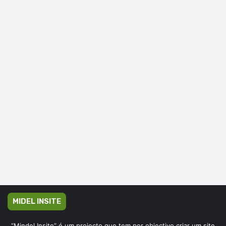
MIDEL INSITE
“Mindel Insite” é um projecto que tem por objectivo criar um site