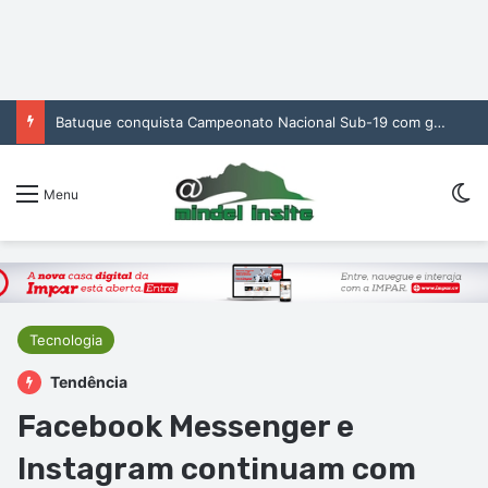
Batuque conquista Campeonato Nacional Sub-19 com golo de Erickson no prolongamento
Sw
Menu
Tecnologia
Tendência
Facebook Messenger e
Instagram continuam com