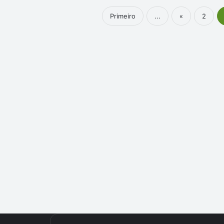
Primeiro
...
«
2