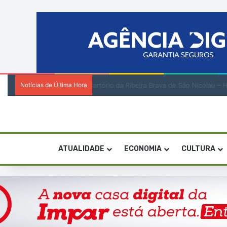
Notícias de Última Hora
Encenadora Zia Soares orienta residênci
ATUALIDADE
ECONOMIA
CULTURA