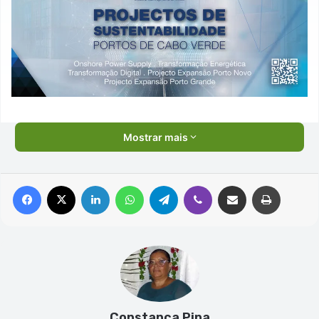
Mostrar mais
Facebook
X
Linkedin
WhatsApp
Telegram
Viber
Compartilhar via e-mail
Imprimir
Constanca Pina