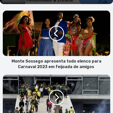
Monte
Sossego
apresenta
todo
elenco
para
Carnaval
2023
em
feijoada
Monte Sossego apresenta todo elenco para
de
Carnaval 2023 em feijoada de amigos
amigos
Cabo
Verde
junta
a
sua
voz
aos