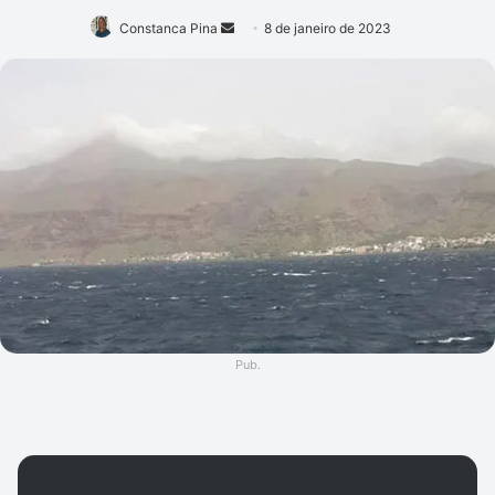
Mande
Constanca Pina
8 de janeiro de 2023
um
e-
mail
Pub.