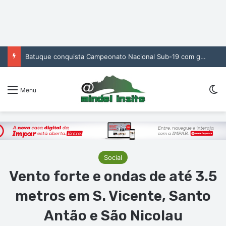
Batuque conquista Campeonato Nacional Sub-19 com golo de Erickson no prolongamento
Sw
Menu
Social
Vento forte e ondas de até 3.5
metros em S. Vicente, Santo
Antão e São Nicolau