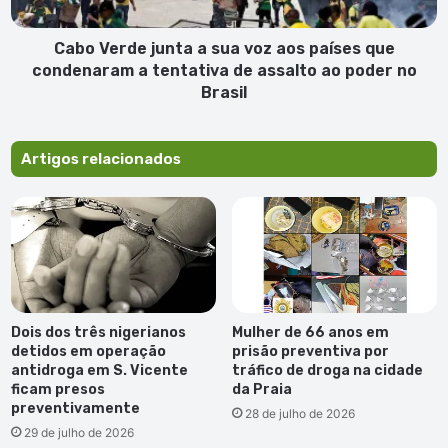
países
que
condenaram
Cabo Verde junta a sua voz aos países que
a
condenaram a tentativa de assalto ao poder no
tentativa
Brasil
de
assalto
ao
Artigos relacionados
poder
no
Brasil
Dois dos três nigerianos
Mulher de 66 anos em
detidos em operação
prisão preventiva por
antidroga em S. Vicente
tráfico de droga na cidade
ficam presos
da Praia
preventivamente
28 de julho de 2026
29 de julho de 2026