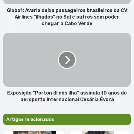
"ilhados"
no
Globo1: Avaria deixa passageiros brasileiros da CV
Sal
Airlines "ilhados" no Sal e outros sem poder
e
chegar a Cabo Verde
outros
sem
Exposição
poder
"Porton
chegar
di
a
nôs
Cabo
ilha"
Verde
assinala
10
anos
do
aeroporto
Exposição "Porton di nôs ilha" assinala 10 anos do
internacional
aeroporto internacional Cesária Évora
Cesária
Évora
Artigos relacionados