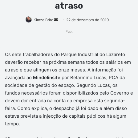
atraso
Mande
Kimze Brito
22 de dezembro de 2019
um
Pub.
e-
mail
Os sete trabalhadores do Parque Industrial do Lazareto
deverão receber na próxima semana todos os salários em
atraso e que atingem os onze meses. A informação foi
avançada ao
Mindelinsite
por Belarmino Lucas, PCA da
sociedade de gestão do espaço. Segundo Lucas, os
fundos necessários foram disponibilizados pelo Governo e
devem dar entrada na conta da empresa esta segunda-
feira. Como explica, o despacho já foi dado e além disso
estava prevista a injecção de capitais públicos há algum
tempo.