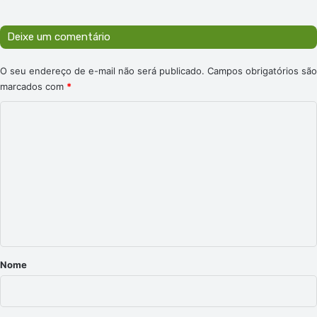
Deixe um comentário
O seu endereço de e-mail não será publicado.
Campos obrigatórios são
marcados com
*
C
o
m
e
n
t
á
r
Nome
i
o