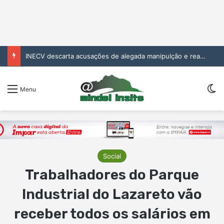
INECV descarta acusações de alegada manipulção e reafirma independência e rigor das estatísticas oficiais
Sw
Menu
Social
Trabalhadores do Parque
Industrial do Lazareto vão
receber todos os salários em