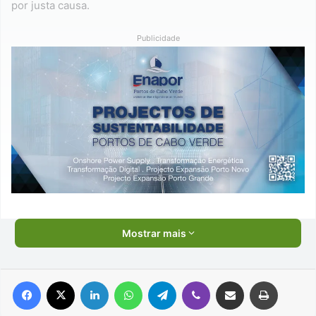
por justa causa.
Publicidade
Mostrar mais
Facebook
X
Linkedin
WhatsApp
Telegram
Viber
Compartilhar via e-mail
Imprimir