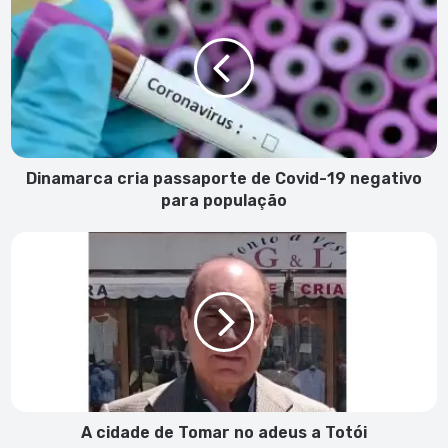
cria
passaporte
de
Covid-
19
negativo
para
população
Dinamarca cria passaporte de Covid-19 negativo
para população
A
cidade
de
Tomar
no
adeus
a
Totói
A cidade de Tomar no adeus a Totói