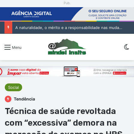
Pub.
A naturalidade, o mérito e a responsabilidade nas mudanças na Administração Pública
Sw
Menu
Social
Tendência
Técnica de saúde revoltada
com “excessiva” demora na