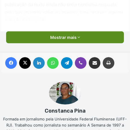
publicação do texto ainda não tinha nenhuma resposta,
pelo que promete voltar ao assunto, caso receber alguma
reacção do hospital.
Mostrar mais
Facebook
X
Linkedin
WhatsApp
Telegram
Viber
Compartilhar via e-mail
Imprimir
Constanca Pina
Formada em jornalismo pela Universidade Federal Fluminense (UFF-
RJ). Trabalhou como jornalista no semanário A Semana de 1997 a