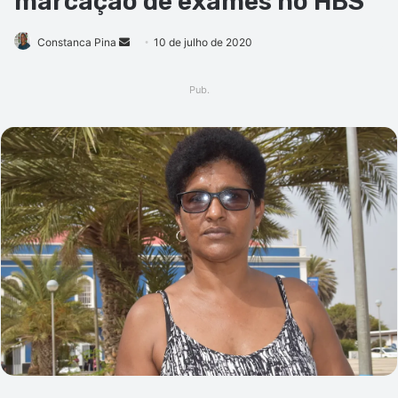
marcação de exames no HBS
Mande
Constanca Pina
10 de julho de 2020
um
e-
Pub.
mail