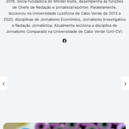
2016. Sócia-fundadora do Mindel Insite, desempenha as funções
de Chefe de Redação e jornalista/repórter. Paralelamente,
leccionou na Universidade Lusófona de Cabo Verde de 2013 a
2020, disciplinas de Jornalismo Económico, Jornalismo Investigativo
e Redação Jornalística. Atualmente lecciona a disciplina de
Jornalismo Comparado na Universidade de Cabo Verde (Uni-CV).
Facebook
Dinamarca