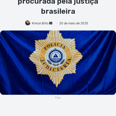
procurada pela justiça
brasileira
Mande
Kimze Brito
20 de maio de 2025
um
e-
mail
Pub.