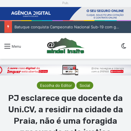
Pub.
Batuque conquista Campeonato Nacional Sub-19 com golo de Erickson no prolongamento
Sw
Menu
Escolha do Editor
Social
PJ esclarece que docente da
Uni.CV, a residir na cidade da
Praia, não é uma foragida