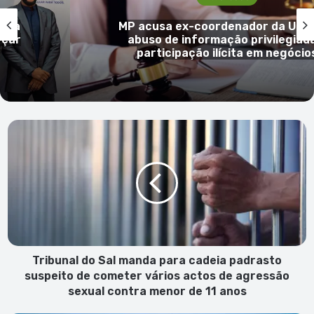
Social
E de
Cruz Vermelha promove Feira de S
a e
na comunidade de Pilão Cão
s
Tribunal
do
Sal
manda
para
cadeia
padrasto
suspeito
de
cometer
Tribunal do Sal manda para cadeia padrasto
vários
suspeito de cometer vários actos de agressão
actos
sexual contra menor de 11 anos
de