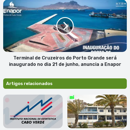
agressão
Terminal
sexual
de
contra
Cruzeiros
menor
do
de
Porto
11
Grande
anos
será
inaugurado
no
dia
Terminal de Cruzeiros do Porto Grande será
21
inaugurado no dia 21 de junho, anuncia a Enapor
de
junho,
anuncia
Artigos relacionados
a
Enapor